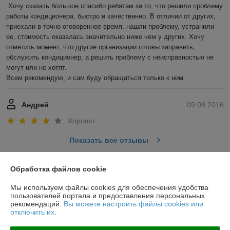
Хочу сказать большое спасибо ребятам за то, что решили проблему 
работы кондиционера, быстро и качественно. В отличии от других, 
приехали в точно оговоренное время, нашли проблему, устранили 
ее, стоимость оказалась значительно ниже чем у других. Хочу 
отметить момент, что другие организации готовы заправить, 
обслужить кондиционер, а решить проблему с неисправностью не 
могут или не хотят.

Всем рекомендую, и сам буду обращаться только к ним.
Андрей
09.08.2016
Хорошо
Показать все отзывы
Обработка файлов cookie
О нас
Мы используем файлы cookies для обеспечения удобства
пользователей портала и предоставления персональных
Контакты
рекомендаций.
Вы можете настроить файлы cookies или
отключить их.
Доставка и оплата