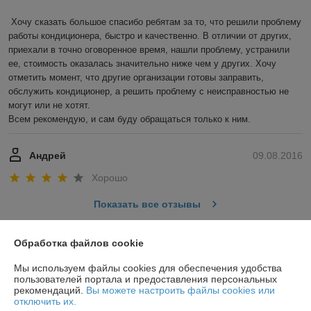
Хочу сказать большое спасибо ребятам за то, что решили проблему 
работы кондиционера, быстро и качественно. В отличии от других, 
приехали в точно оговоренное время, нашли проблему, устранили 
ее, стоимость оказалась значительно ниже чем у других. Хочу 
отметить момент, что другие организации готовы заправить, 
обслужить кондиционер, а решить проблему с неисправностью не 
могут или не хотят.

Всем рекомендую, и сам буду обращаться только к ним.
Андрей
09.08.2016
Хорошо
Показать все отзывы
Обработка файлов cookie
О нас
Мы используем файлы cookies для обеспечения удобства
пользователей портала и предоставления персональных
Контакты
рекомендаций.
Вы можете настроить файлы cookies или
отключить их.