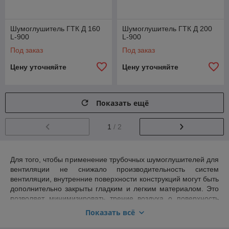
Шумоглушитель ГТК Д 160
Шумоглушитель ГТК Д 200
L-900
L-900
Под заказ
Под заказ
Цену уточняйте
Цену уточняйте
Показать ещё
1
/ 2
Для того, чтобы применение трубочных шумоглушителей для
вентиляции не снижало производительность систем
вентиляции, внутренние поверхности конструкций могут быть
дополнительно закрыты гладким и легким материалом. Это
позволяет минимизировать трение воздуха о поверхность
шумоглушителя и не снижать таким образом напор газовых
Показать всё
смесей, проходящих по воздуховодам. Применение
трубчатых шумоглушителей в составе систем вентиляции