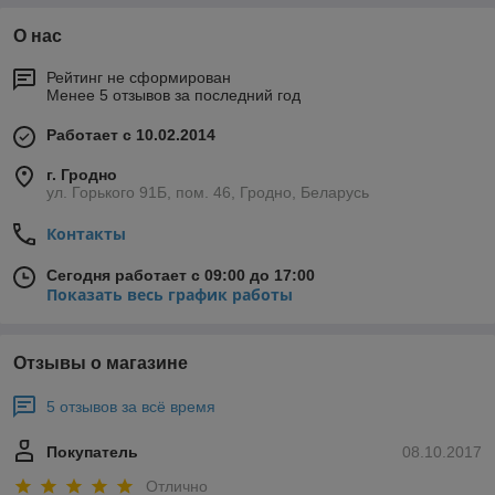
является целесообразным как в жилых, так и в
О нас
общественных и производственных зданиях.
Трубчатые шумоглушители
, как правило, устанавливаются
Рейтинг не сформирован
на воздуховоды диаметром до 500мм.
Менее 5 отзывов за последний год
Конструкция трубчатых шумоглушителей:
Работает с 10.02.2014
каркас
диафрагма
г. Гродно
ул. Горького 91Б, пом. 46, Гродно, Беларусь
звукопоглощающий материал
Контакты
кожух
Сегодня работает с 09:00 до 17:00
Показать весь график работы
Если Вам нужен шумоглушитель для вентиляции в Гродно, то
Вы можете обратится в нашу компанию. Отставить
Отзывы о магазине
заявку можно по телефону, факсу или e-mail.
5 отзывов за всё время
Покупатель
08.10.2017
Отлично