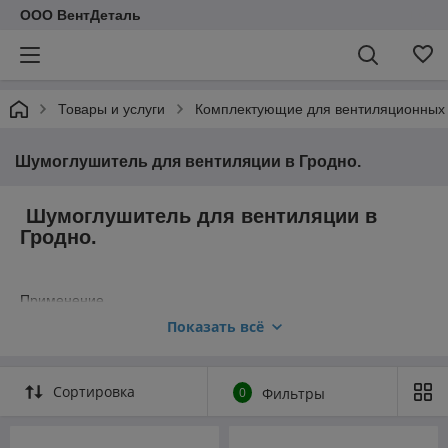
ООО ВентДеталь
Товары и услуги
Комплектующие для вентиляционных 
Шумоглушитель для вентиляции в Гродно.
Шумоглушитель для вентиляции в
Гродно.
Применение
Показать всё
Шумоглушители для круглых каналов применяется для
поглощения шума, возникающего при работе
вентиляционного оборудования и распространяющегося по
воздуховодам вентиляционных систем. Используется для
Сортировка
0
Фильтры
установки в круглых воздуховодах. Значительно снижает
уровень шума в воздуховоде. Шумоглушительдля
вентиляции используется совместно со звукоизолированным