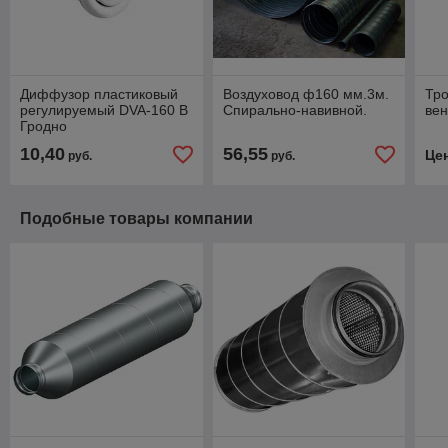
Диффузор пластиковый
Воздуховод ф160 мм.3м.
Тр
регулируемый DVA-160 В
Спирально-навивной.
вен
Гродно
10,40
56,55
Це
руб.
руб.
Подобные товары компании