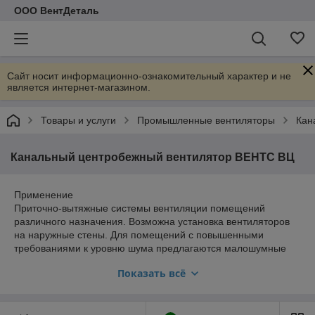
ООО ВентДеталь
Сайт носит информационно-ознакомительный характер и не
является интернет-магазином.
Товары и услуги
Промышленные вентиляторы
Кан
Канальный центробежный вентилятор ВЕНТС ВЦ
Применение
Приточно-вытяжные системы вентиляции помещений
различного назначения. Возможна установка вентиляторов
на наружные стены. Для помещений с повышенными
требованиями к уровню шума предлагаются малошумные
варианты (
ВЦ…Б
).
Показать всё
Конструкция
Корпус вентилятора изготовлен из стали с полимерным
покрытием. Возможны различные варианты исполнения