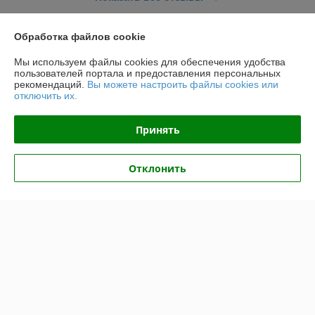
Обработка файлов cookie
О нас
Мы используем файлы cookies для обеспечения удобства
пользователей портала и предоставления персональных
Контакты
рекомендаций.
Вы можете настроить файлы cookies или
отключить их.
Доставка и оплата
Принять
График работы
Отклонить
Полная версия сайта
Политика обработки cookies
Сайт создан на платформе Deal.by
Информация для покупателя
Юридическое лицо:
ООО "ВентДеталь"