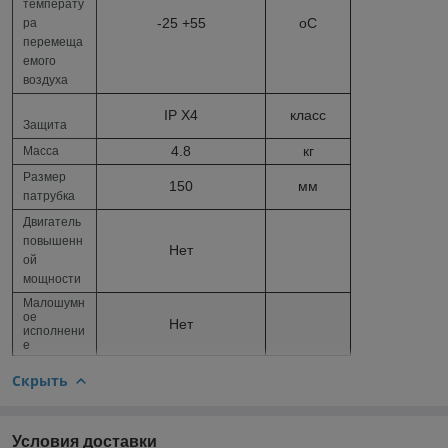
температу
-25 +55
о
С
ра
перемеща
емого
воздуха
IP X4
класс
Защита
4.8
кг
Масса
Размер
150
мм
патрубка
Двигатель
повышенн
Нет
ой
мощности
Малошумн
ое
Нет
исполнени
е
Скрыть
Условия доставки