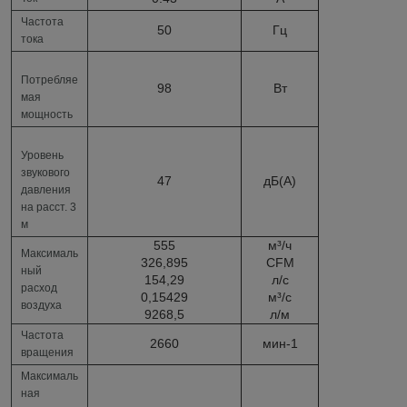
Частота
50
Гц
тока
Потребляе
98
Вт
мая
мощность
Уровень
звукового
47
дБ(А)
давления
на расст. 3
м
555
м³/ч
Максималь
326,895
CFM
ный
154,29
л/с
расход
0,15429
м³/c
воздуха
9268,5
л/м
Частота
2660
мин
-1
вращения
Максималь
ная