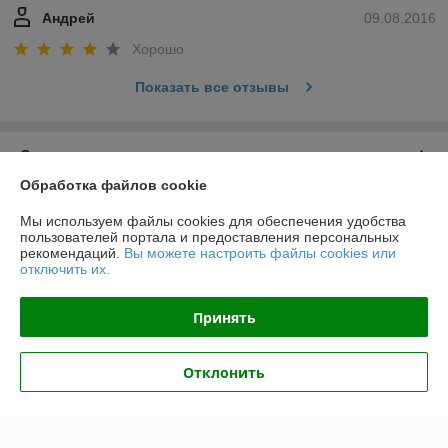
Андрей
09.08.2016
Хорошо
Показать все отзывы
О нас
Обработка файлов cookie
Контакты
Мы используем файлы cookies для обеспечения удобства
пользователей портала и предоставления персональных
Доставка и оплата
рекомендаций.
Вы можете настроить файлы cookies или
отключить их.
График работы
Принять
Полная версия сайта
Отклонить
Политика обработки cookies
Сайт создан на платформе Deal.by