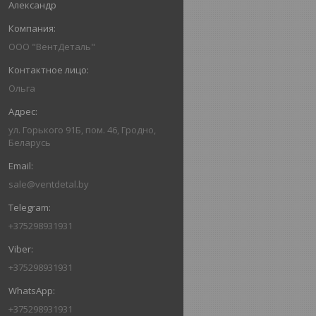
Александр
ООО "ВентДеталь"
Ольга
ул. Горького 91Б, пом. 46, Гродно,
Беларусь
sale@ventdetal.by
+375298931931
+375298931931
+375298931931