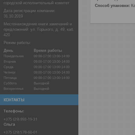
городской исполнительный комитет
Способ упаковки:
Ка
Дата регистрации компании:
31.10.2019
Местонахождение книги замечаний и
предложений: ул. Горького, д. 49, каб.
420
Режим работы:
День
Время работы
Понедельник
09:00-17:00
13:00-14:00
Вторник
09:00-17:00
13:00-14:00
Среда
09:00-17:00
13:00-14:00
Четверг
09:00-17:00
13:00-14:00
Пятница
09:00-17:00
13:00-14:00
Суббота
Выходной
Воскресенье
Выходной
КОНТАКТЫ
+375 (29) 893-19-31
Ольга
+375 (29) 578-60-01