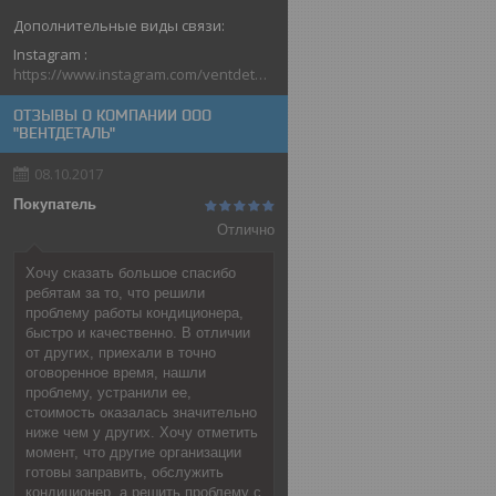
Instagram
https://www.instagram.com/ventdetal_grodno/
ОТЗЫВЫ О КОМПАНИИ ООО
"ВЕНТДЕТАЛЬ"
08.10.2017
Покупатель
Отлично
Хочу сказать большое спасибо
ребятам за то, что решили
проблему работы кондиционера,
быстро и качественно. В отличии
от других, приехали в точно
оговоренное время, нашли
проблему, устранили ее,
стоимость оказалась значительно
ниже чем у других. Хочу отметить
момент, что другие организации
готовы заправить, обслужить
кондиционер, а решить проблему с