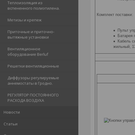
Теплоизоляция из
вспененного полиэтилена.
Комплект поставки:
Метизы и крепеж
Пульт упр
Приточные и приточно-
Батарея п
вытяжные установки
Кабель св
жильный, 13
Вентиляционное
оборудование Berluf
Решетки вентиляционные
Диффузоры регулируемые
аннемостаты в Гродно.
РЕГУЛЯТОР ПОСТОЯННОГО
РАСХОДА ВОЗДУХА
Новости
Статьи