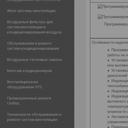
Alnor cистемы вентиляции
Воздушные фильтры для
Программиру
систем вентиляции и
кондиционирования воздуха
Особенности издели
Обслуживание и ремонт
систем кондиционирования.
Программ
работы на 
Воздушные тепловые завесы
Установк
или вытяжн
Монтаж кондиционеров
Установк
двигателей
Индикаци
Вентиляционное
теплообмен
оборудование VTS.
Индикаци
Индикаци
Промышленные шланги
вытяжного 
Uniflex
температур
влажности 
Техническое обслуживание и
Автомати
ремонт систем вентиляции.
управляемог
Поверхно