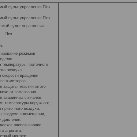
емый пульт управления
Flex
я:
ирование режимов
неделю.
а температуры приточного
ого воздуха.
а скорости вращения
 вентиляторов.
я защиты пластинчатого
ника от замерзания.
я аварийных сигналов.
я: температуры наружного,
и приточного воздуха,
ы воздуха в помещении,
и давления.
ческое распознавание
о агрегата.
стный монтаж.