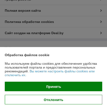
Полная версия сайта
Политика обработки cookies
Сайт создан на платформе Deal.by
Информация для покупателя
Обработка файлов cookie
Юридическое лицо:
ООО "ВентДеталь"
230005, Гродно, ул. Горького 91Б, пом.46
Мы используем файлы cookies для обеспечения удобства
Регистрационный номер ЕГР: 591032672
пользователей портала и предоставления персональных
рекомендаций.
Вы можете настроить файлы cookies или
УНП: 591032672
отключить их.
Регистрационный орган: Гродненский городской исполнительный
комитет
Принять
Дата регистрации компании: 31.10.2019
Отклонить
Местонахождение книги жалоб и предложений: ул. Горького, д. 49, каб.
420