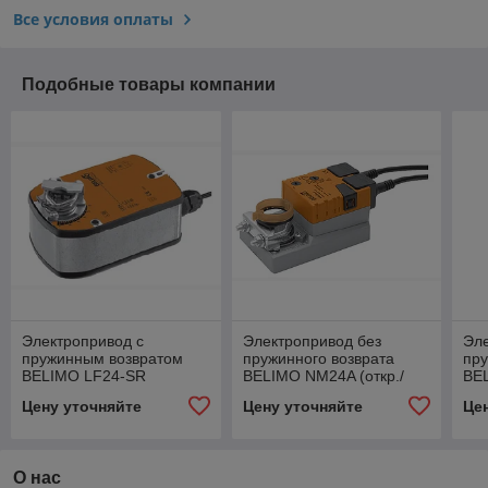
Все условия оплаты
Подобные товары компании
Электропривод с
Электропривод без
Эле
пружинным возвратом
пружинного возврата
пр
BELIMO LF24-SR
BELIMO NM24A (откр./
BE
закр. 3-позиционно 24В
Цену уточняйте
Цену уточняйте
Це
=/~)
О нас