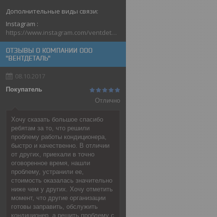
Instagram
https://www.instagram.com/ventdetal_grodno/
ОТЗЫВЫ О КОМПАНИИ ООО
"ВЕНТДЕТАЛЬ"
08.10.2017
Покупатель
Отлично
Хочу сказать большое спасибо
ребятам за то, что решили
проблему работы кондиционера,
быстро и качественно. В отличии
от других, приехали в точно
оговоренное время, нашли
проблему, устранили ее,
стоимость оказалась значительно
ниже чем у других. Хочу отметить
момент, что другие организации
готовы заправить, обслужить
кондиционер, а решить проблему с