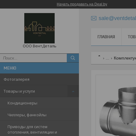
Начать продавать на Deal.by
sale@ventdetal
ГЛАВНАЯ
ТОВ
ООО ВентДеталь
...
Комплекту
Фотогалерея
Товары и услуги
Кондиционеры
Чиллеры, фанкойлы
Приводы для систем
отопления, вентиляции и