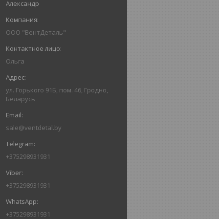
Александр
ООО "ВентДеталь"
Ольга
ул. Горького 91Б, пом. 46, Гродно,
Беларусь
sale@ventdetal.by
+375298931931
+375298931931
+375298931931