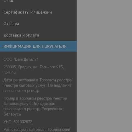
О нас
Сертификаты и лицензии
Отзывы
Доставка и оплата
ИНФОРМАЦИЯ ДЛЯ ПОКУПАТЕЛЯ
ООО "ВентДеталь"
230005, Гродно, ул. Горького 91Б,
пом.46
Дата регистрации в Торговом реестре/
Реестре бытовых услуг: Не подлежит
занесению в реестр
Номер в Торговом реестре/Реестре
бытовых услуг: Не подлежит
занесению в реестр, Республика
Беларусь
УНП: 591032672
Регистрационный орган: Гродненский