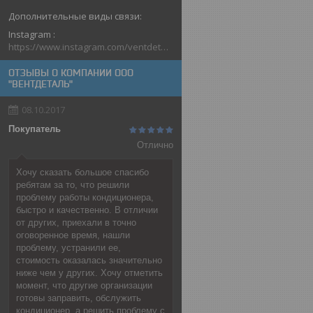
Instagram
https://www.instagram.com/ventdetal_grodno/
ОТЗЫВЫ О КОМПАНИИ ООО
"ВЕНТДЕТАЛЬ"
08.10.2017
Покупатель
Отлично
Хочу сказать большое спасибо
ребятам за то, что решили
проблему работы кондиционера,
быстро и качественно. В отличии
от других, приехали в точно
оговоренное время, нашли
проблему, устранили ее,
стоимость оказалась значительно
ниже чем у других. Хочу отметить
момент, что другие организации
готовы заправить, обслужить
кондиционер, а решить проблему с