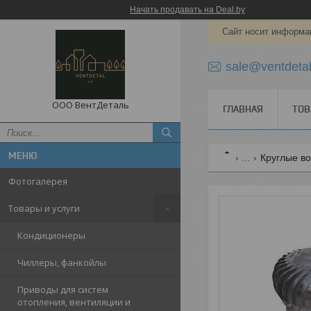
Начать продавать на Deal.by
Сайт носит информац
sale@ventdetal
ООО ВентДеталь
ГЛАВНАЯ
ТОВ
...
Круглые в
Фотогалерея
Товары и услуги
Кондиционеры
Чиллеры, фанкойлы
Приводы для систем
отопления, вентиляции и