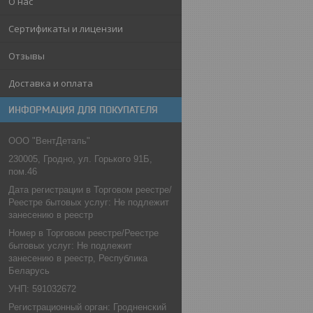
О нас
Сертификаты и лицензии
Отзывы
Доставка и оплата
ИНФОРМАЦИЯ ДЛЯ ПОКУПАТЕЛЯ
ООО "ВентДеталь"
230005, Гродно, ул. Горького 91Б,
пом.46
Дата регистрации в Торговом реестре/
Реестре бытовых услуг: Не подлежит
занесению в реестр
Номер в Торговом реестре/Реестре
бытовых услуг: Не подлежит
занесению в реестр, Республика
Беларусь
УНП: 591032672
Регистрационный орган: Гродненский