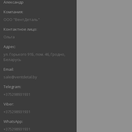
Александр
ООО "ВентДеталь"
Ольга
ул. Горького 91Б, пом. 46, Гродно,
Беларусь
sale@ventdetal.by
+375298931931
+375298931931
+375298931931