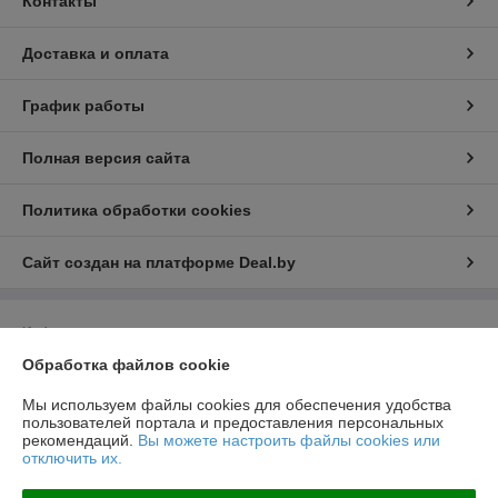
Контакты
Доставка и оплата
График работы
Полная версия сайта
Политика обработки cookies
Сайт создан на платформе Deal.by
Информация для покупателя
Обработка файлов cookie
Юридическое лицо:
ООО "ВентДеталь"
230005, Гродно, ул. Горького 91Б, пом.46
Мы используем файлы cookies для обеспечения удобства
Регистрационный номер ЕГР: 591032672
пользователей портала и предоставления персональных
рекомендаций.
Вы можете настроить файлы cookies или
УНП: 591032672
отключить их.
Регистрационный орган: Гродненский городской исполнительный