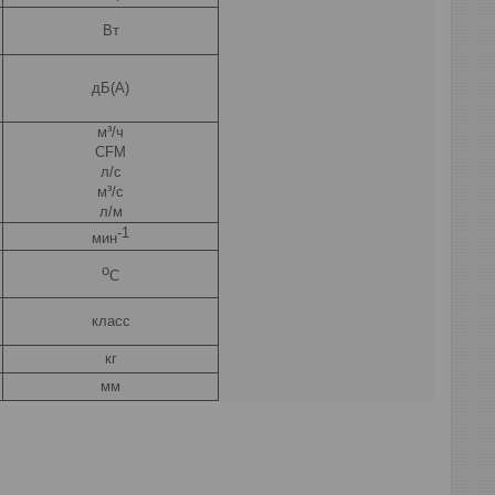
Вт
дБ(А)
м³/ч
CFM
л/с
м³/c
л/м
-1
мин
о
С
класс
кг
мм