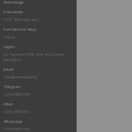
Александр
ООО "ВентДеталь"
Ольга
ул. Горького 91Б, пом. 46, Гродно,
Беларусь
sale@ventdetal.by
+375298931931
+375298931931
+375298931931