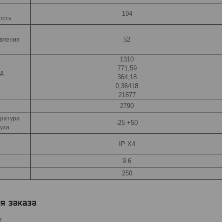
194
ость
52
авления
1310
771,59
од
364,18
0,36418
21877
2790
ратура
-25 +50
уха
IP X4
9.6
250
я заказа
е