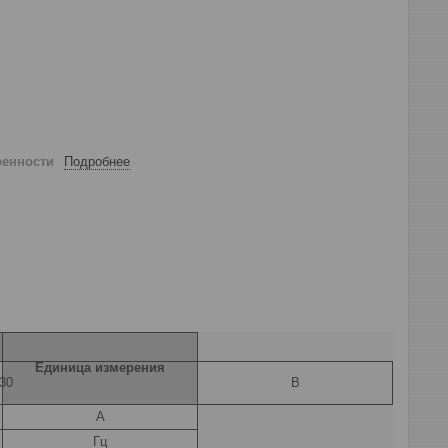
ренности
Подробнее
Единица измерения
30
В
А
Гц