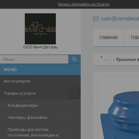
Начать продавать на Deal.by
sale@ventdetal
ГЛАВНАЯ
ТОВ
ООО ВентДеталь
...
Крышные в
Фотогалерея
Товары и услуги
Кондиционеры
Чиллеры, фанкойлы
Приводы для систем
отопления, вентиляции и