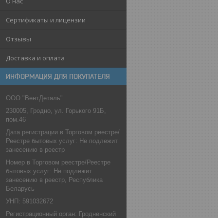
О нас
Сертификаты и лицензии
Отзывы
Доставка и оплата
ИНФОРМАЦИЯ ДЛЯ ПОКУПАТЕЛЯ
ООО "ВентДеталь"
230005, Гродно, ул. Горького 91Б,
пом.46
Дата регистрации в Торговом реестре/
Реестре бытовых услуг: Не подлежит
занесению в реестр
Номер в Торговом реестре/Реестре
бытовых услуг: Не подлежит
занесению в реестр, Республика
Беларусь
УНП: 591032672
Регистрационный орган: Гродненский