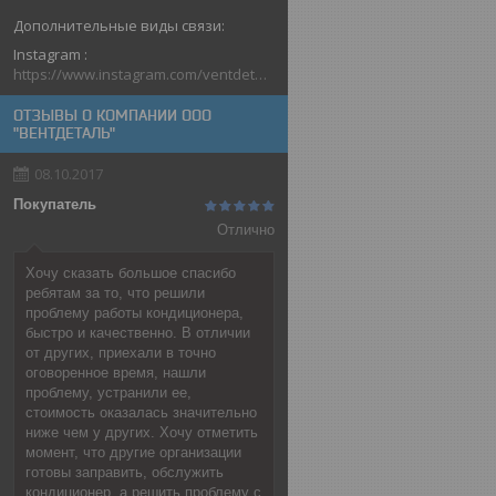
Instagram
https://www.instagram.com/ventdetal_grodno/
ОТЗЫВЫ О КОМПАНИИ ООО
"ВЕНТДЕТАЛЬ"
08.10.2017
Покупатель
Отлично
Хочу сказать большое спасибо
ребятам за то, что решили
проблему работы кондиционера,
быстро и качественно. В отличии
от других, приехали в точно
оговоренное время, нашли
проблему, устранили ее,
стоимость оказалась значительно
ниже чем у других. Хочу отметить
момент, что другие организации
готовы заправить, обслужить
кондиционер, а решить проблему с