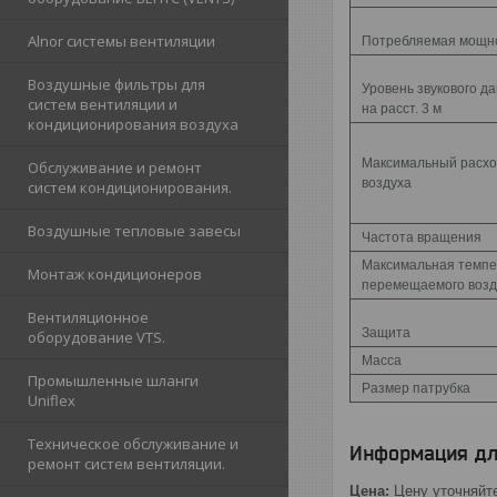
Alnor cистемы вентиляции
Потребляемая мощн
Воздушные фильтры для
Уровень звукового д
систем вентиляции и
на расст. 3 м
кондиционирования воздуха
Максимальный расх
Обслуживание и ремонт
воздуха
систем кондиционирования.
Воздушные тепловые завесы
Частота вращения
Максимальная темпе
Монтаж кондиционеров
перемещаемого возд
Вентиляционное
Защита
оборудование VTS.
Масса
Промышленные шланги
Размер патрубка
Uniflex
Техническое обслуживание и
Информация дл
ремонт систем вентиляции.
Цена:
Цену уточняйт