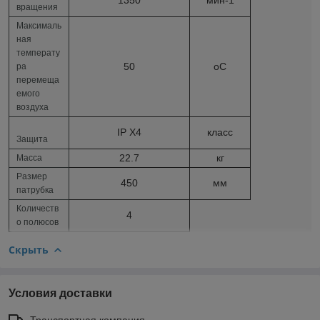
вращения
Максималь
ная
температу
50
о
С
ра
перемеща
емого
воздуха
IP X4
класс
Защита
22.7
кг
Масса
Размер
450
мм
патрубка
Количеств
4
о полюсов
Скрыть
Условия доставки
Транспортная компания