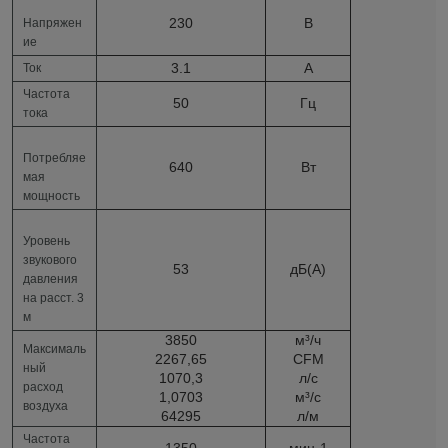
230
В
Напряжен
ие
3.1
А
Ток
Частота
50
Гц
тока
Потребляе
640
Вт
мая
мощность
Уровень
звукового
53
дБ(А)
давления
на расст. 3
м
3850
м³/ч
Максималь
2267,65
CFM
ный
1070,3
л/с
расход
1,0703
м³/c
воздуха
64295
л/м
Частота
1350
мин
-1