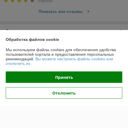
Хорошо
Показать все отзывы
О нас
Обработка файлов cookie
Контакты
Мы используем файлы cookies для обеспечения удобства
пользователей портала и предоставления персональных
Доставка и оплата
рекомендаций.
Вы можете настроить файлы cookies или
отключить их.
График работы
Принять
Полная версия сайта
Отклонить
Политика обработки cookies
Сайт создан на платформе Deal.by