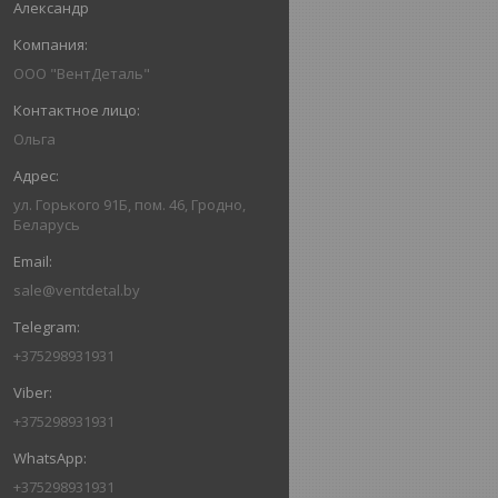
Александр
ООО "ВентДеталь"
Ольга
ул. Горького 91Б, пом. 46, Гродно,
Беларусь
sale@ventdetal.by
+375298931931
+375298931931
+375298931931