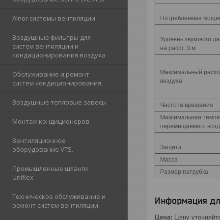
Alnor cистемы вентиляции
Потребляемая мощн
Воздушные фильтры для
Уровень звукового д
систем вентиляции и
на расст. 3 м
кондиционирования воздуха
Максимальный расх
Обслуживание и ремонт
воздуха
систем кондиционирования.
Воздушные тепловые завесы
Частота вращения
Максимальная темпе
Монтаж кондиционеров
перемещаемого возд
Вентиляционное
Защита
оборудование VTS.
Масса
Промышленные шланги
Размер патрубка
Uniflex
Техническое обслуживание и
Информация дл
ремонт систем вентиляции.
Цена:
Цену уточняйт