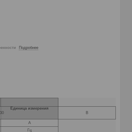
ренности
Подробнее
Единица измерения
30
В
А
Гц