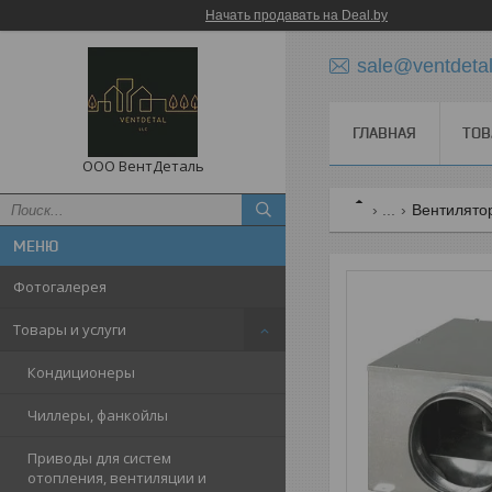
Начать продавать на Deal.by
sale@ventdetal
ГЛАВНАЯ
ТОВ
ООО ВентДеталь
...
Вентилято
Фотогалерея
Товары и услуги
Кондиционеры
Чиллеры, фанкойлы
Приводы для систем
отопления, вентиляции и