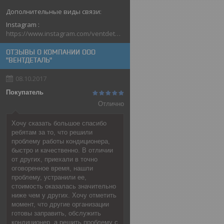
Instagram
https://www.instagram.com/ventdetal_grodno/
ОТЗЫВЫ О КОМПАНИИ ООО
"ВЕНТДЕТАЛЬ"
08.10.2017
Покупатель
Отлично
Хочу сказать большое спасибо
ребятам за то, что решили
проблему работы кондиционера,
быстро и качественно. В отличии
от других, приехали в точно
оговоренное время, нашли
проблему, устранили ее,
стоимость оказалась значительно
ниже чем у других. Хочу отметить
момент, что другие организации
готовы заправить, обслужить
кондиционер, а решить проблему с