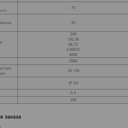
73
ость
33
авления
240
141,36
од
66,72
0,06672
4008
2560
ратура
-25 +55
уха
IP X4
5.4
100
я заказа
е