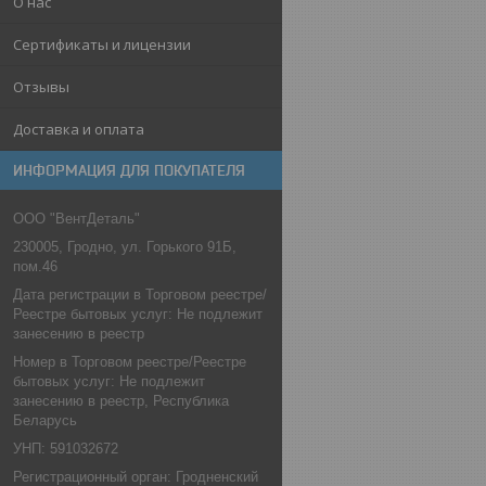
О нас
Сертификаты и лицензии
Отзывы
Доставка и оплата
ИНФОРМАЦИЯ ДЛЯ ПОКУПАТЕЛЯ
ООО "ВентДеталь"
230005, Гродно, ул. Горького 91Б,
пом.46
Дата регистрации в Торговом реестре/
Реестре бытовых услуг: Не подлежит
занесению в реестр
Номер в Торговом реестре/Реестре
бытовых услуг: Не подлежит
занесению в реестр, Республика
Беларусь
УНП: 591032672
Регистрационный орган: Гродненский