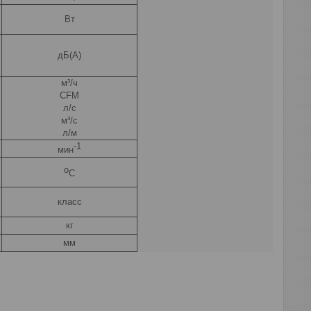
Вт
дБ(А)
м³/ч
CFM
л/с
м³/c
л/м
-1
мин
о
С
класс
кг
мм