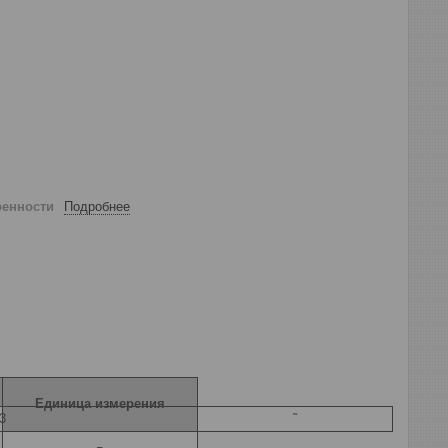
ренности
Подробнее
Единица измерения
3
˜