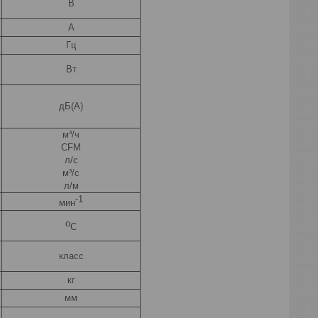
В
А
Гц
Вт
дБ(А)
м³/ч
CFM
л/с
м³/c
л/м
-1
мин
о
С
класс
кг
мм