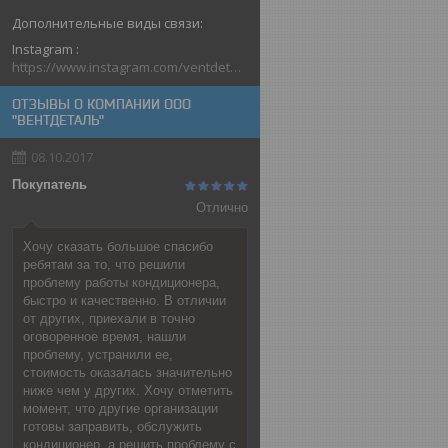
Instagram
https://www.instagram.com/ventdetal_grodno/
ОТЗЫВЫ О КОМПАНИИ ООО
"ВЕНТДЕТАЛЬ"
08.10.2017
Покупатель
Отлично
Хочу сказать большое спасибо
ребятам за то, что решили
проблему работы кондиционера,
быстро и качественно. В отличии
от других, приехали в точно
оговоренное время, нашли
проблему, устранили ее,
стоимость оказалась значительно
ниже чем у других. Хочу отметить
момент, что другие организации
готовы заправить, обслужить
кондиционер, а решить проблему с