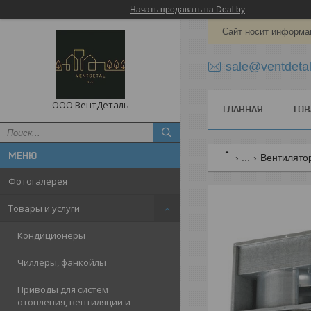
Начать продавать на Deal.by
Сайт носит информац
sale@ventdetal
ООО ВентДеталь
ГЛАВНАЯ
ТОВ
...
Вентилято
Фотогалерея
Товары и услуги
Кондиционеры
Чиллеры, фанкойлы
Приводы для систем
отопления, вентиляции и