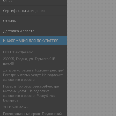
О нас
Сертификаты и лицензии
Отзывы
Доставка и оплата
ИНФОРМАЦИЯ ДЛЯ ПОКУПАТЕЛЯ
ООО "ВентДеталь"
230005, Гродно, ул. Горького 91Б,
пом.46
Дата регистрации в Торговом реестре/
Реестре бытовых услуг: Не подлежит
занесению в реестр
Номер в Торговом реестре/Реестре
бытовых услуг: Не подлежит
занесению в реестр, Республика
Беларусь
УНП: 591032672
Регистрационный орган: Гродненский