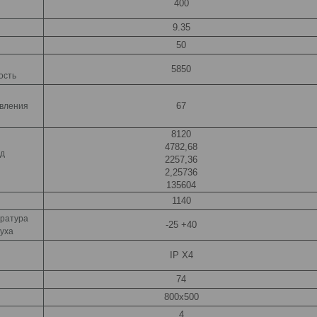
400
9.35
50
5850
ость
67
авления
8120
4782,68
од
2257,36
2,25736
135604
1140
ратура
-25 +40
уха
IP X4
74
800х500
4