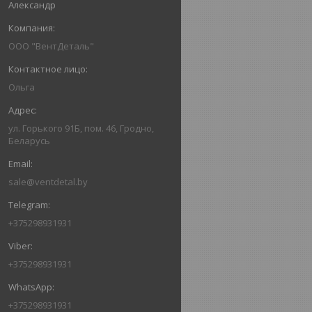
Александр
ООО "ВентДеталь"
Ольга
ул. Горького 91Б, пом. 46, Гродно,
Беларусь
sale@ventdetal.by
+375298931931
+375298931931
+375298931931