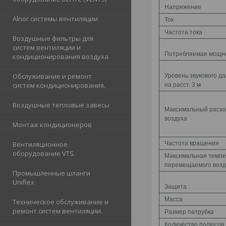
Напряжение
Alnor cистемы вентиляции
Ток
Частота тока
Воздушные фильтры для
систем вентиляции и
Потребляемая мощн
кондиционирования воздуха
Обслуживание и ремонт
Уровень звукового д
систем кондиционирования.
на расст. 3 м
Воздушные тепловые завесы
Максимальный расх
воздуха
Монтаж кондиционеров
Вентиляционное
Частота вращения
оборудование VTS.
Максимальная темпе
перемещаемого возд
Промышленные шланги
Uniflex
Защита
Масса
Техническое обслуживание и
ремонт систем вентиляции.
Размер патрубка
Количество полюсов