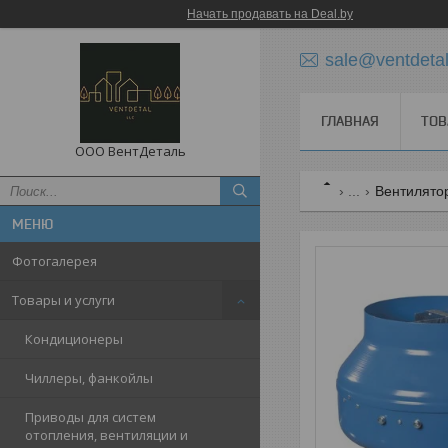
Начать продавать на Deal.by
sale@ventdetal
ГЛАВНАЯ
ТОВ
ООО ВентДеталь
...
Вентилято
Фотогалерея
Товары и услуги
Кондиционеры
Чиллеры, фанкойлы
Приводы для систем
отопления, вентиляции и