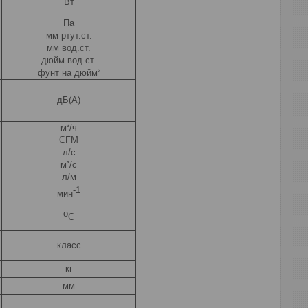
Вт
Па
мм ртут.ст.
мм вод.ст.
дюйм вод.ст.
фунт на дюйм²
дБ(А)
м³/ч
CFM
л/с
м³/c
л/м
-1
мин
о
С
класс
кг
мм