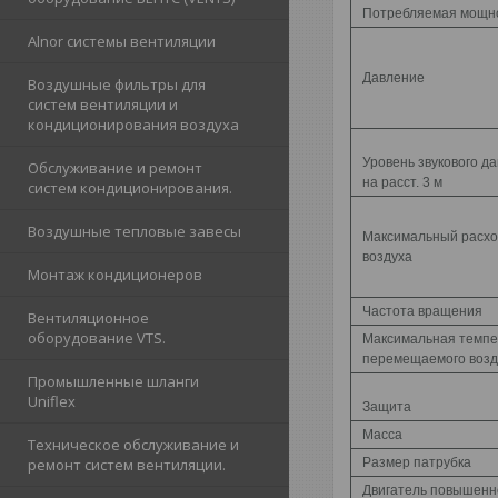
Потребляемая мощн
Alnor cистемы вентиляции
Давление
Воздушные фильтры для
систем вентиляции и
кондиционирования воздуха
Уровень звукового д
Обслуживание и ремонт
на расст. 3 м
систем кондиционирования.
Воздушные тепловые завесы
Максимальный расх
воздуха
Монтаж кондиционеров
Частота вращения
Вентиляционное
оборудование VTS.
Максимальная темпе
перемещаемого возд
Промышленные шланги
Uniflex
Защита
Масса
Техническое обслуживание и
ремонт систем вентиляции.
Размер патрубка
Двигатель повышенн