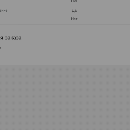
Нет
Да
ение
Нет
я заказа
е