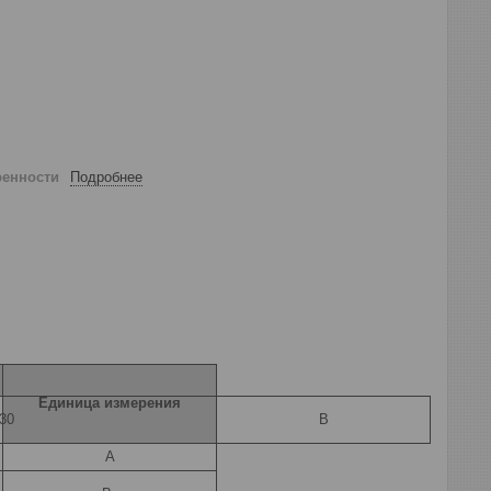
ренности
Подробнее
Единица измерения
30
В
А