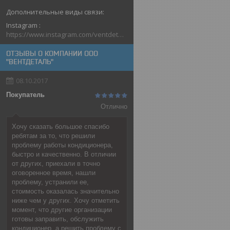
Instagram
https://www.instagram.com/ventdetal_grodno/
ОТЗЫВЫ О КОМПАНИИ ООО
"ВЕНТДЕТАЛЬ"
08.10.2017
Покупатель
Отлично
Хочу сказать большое спасибо
ребятам за то, что решили
проблему работы кондиционера,
быстро и качественно. В отличии
от других, приехали в точно
оговоренное время, нашли
проблему, устранили ее,
стоимость оказалась значительно
ниже чем у других. Хочу отметить
момент, что другие организации
готовы заправить, обслужить
кондиционер, а решить проблему с