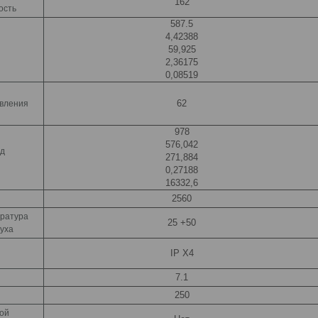
162
ость
587.5
4,42388
59,925
2,36175
0,08519
62
авления
978
576,042
од
271,884
0,27188
16332,6
2560
ратура
25 +50
уха
IP X4
7.1
250
ой