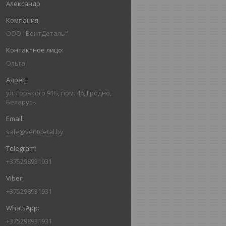
Александр
ООО "ВентДеталь"
Ольга
ул. Горького 91Б, пом. 46, Гродно,
Беларусь
sale@ventdetal.by
+375298931931
+375298931931
+375298931931