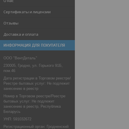
О нас
Сертификаты и лицензии
Отзывы
Доставка и оплата
ИНФОРМАЦИЯ ДЛЯ ПОКУПАТЕЛЯ
ООО "ВентДеталь"
230005, Гродно, ул. Горького 91Б,
пом.46
Дата регистрации в Торговом реестре/
Реестре бытовых услуг: Не подлежит
занесению в реестр
Номер в Торговом реестре/Реестре
бытовых услуг: Не подлежит
занесению в реестр, Республика
Беларусь
УНП: 591032672
Регистрационный орган: Гродненский