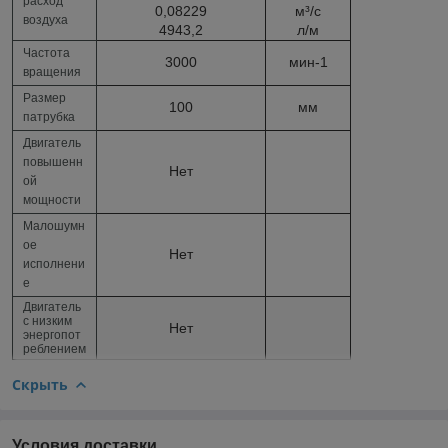
расход
0,08229
м³/c
воздуха
4943,2
л/м
Частота
3000
мин
-1
вращения
Размер
100
мм
патрубка
Двигатель
повышенн
Нет
ой
мощности
Малошумн
ое
Нет
исполнени
е
Двигатель
с низким
Нет
энергопот
реблением
Скрыть
Условия доставки