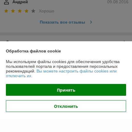
Андрей
09.08.2016
Хорошо
Показать все отзывы
О нас
Обработка файлов cookie
Контакты
Мы используем файлы cookies для обеспечения удобства
пользователей портала и предоставления персональных
Доставка и оплата
рекомендаций.
Вы можете настроить файлы cookies или
отключить их.
График работы
Принять
Полная версия сайта
Отклонить
Политика обработки cookies
Сайт создан на платформе Deal.by