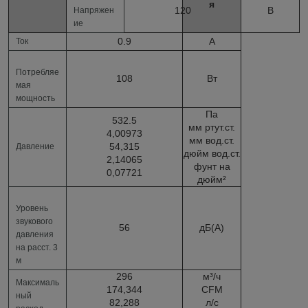
я
120
В
Напряжен
ие
0.9
А
Ток
Потребляе
108
Вт
мая
мощность
Па
532.5
мм ртут.ст.
4,00973
мм вод.ст.
54,315
Давление
дюйм вод.ст.
2,14065
фунт на
0,07721
дюйм²
Уровень
звукового
56
дБ(А)
давления
на расст. 3
м
296
м³/ч
Максималь
174,344
CFM
ный
82,288
л/с