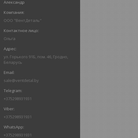
Александр
ООО "ВентДеталь"
Ольга
ул. Горького 91Б, пом. 46, Гродно,
Беларусь
sale@ventdetal.by
+375298931931
+375298931931
+375298931931