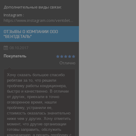
Instagram
https://www.instagram.com/ventdetal_grodno/
ОТЗЫВЫ О КОМПАНИИ ООО
"ВЕНТДЕТАЛЬ"
08.10.2017
Покупатель
Отлично
Хочу сказать большое спасибо
ребятам за то, что решили
проблему работы кондиционера,
быстро и качественно. В отличии
от других, приехали в точно
оговоренное время, нашли
проблему, устранили ее,
стоимость оказалась значительно
ниже чем у других. Хочу отметить
момент, что другие организации
готовы заправить, обслужить
кондиционер, а решить проблему с