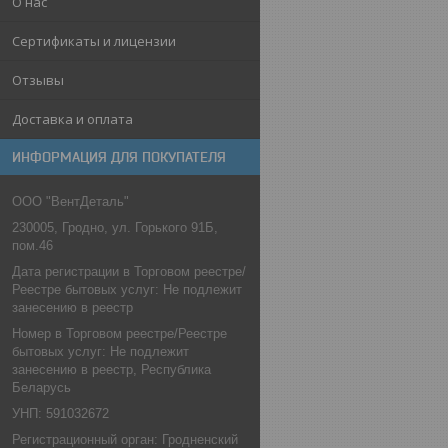
О нас
Сертификаты и лицензии
Отзывы
Доставка и оплата
ИНФОРМАЦИЯ ДЛЯ ПОКУПАТЕЛЯ
ООО "ВентДеталь"
230005, Гродно, ул. Горького 91Б,
пом.46
Дата регистрации в Торговом реестре/
Реестре бытовых услуг: Не подлежит
занесению в реестр
Номер в Торговом реестре/Реестре
бытовых услуг: Не подлежит
занесению в реестр, Республика
Беларусь
УНП: 591032672
Регистрационный орган: Гродненский