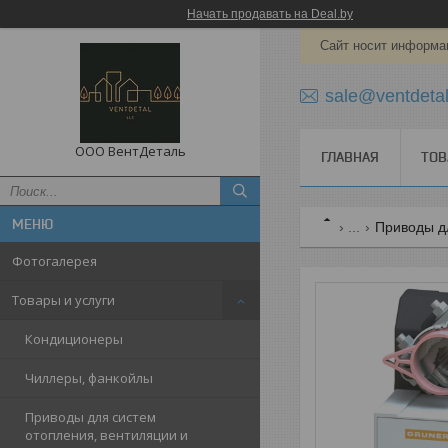
Начать продавать на Deal.by
Сайт носит информац
sale@ventdetal
ООО ВентДеталь
ГЛАВНАЯ
ТОВ
...
Приводы дл
Фотогалерея
Товары и услуги
Кондиционеры
Чиллеры, фанкойлы
Приводы для систем
отопления, вентиляции и