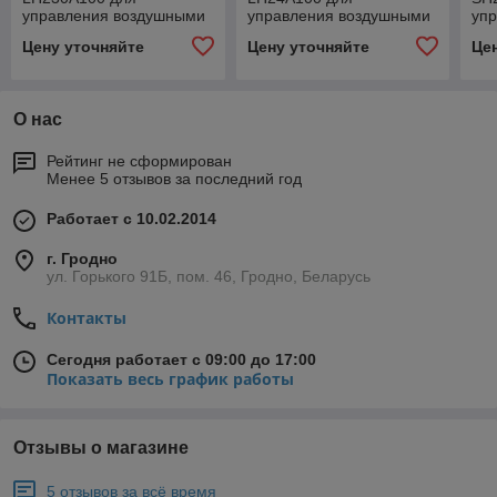
управления воздушными
управления воздушными
уп
заслонками (Откр/закр 3-
заслонками (Откр/закр 3-
зас
Цену уточняйте
Цену уточняйте
Це
позиционно: 230 В~)
позиционно 24 В)
поз
О нас
Рейтинг не сформирован
Менее 5 отзывов за последний год
Работает с 10.02.2014
г. Гродно
ул. Горького 91Б, пом. 46, Гродно, Беларусь
Контакты
Сегодня работает с 09:00 до 17:00
Показать весь график работы
Отзывы о магазине
5 отзывов за всё время