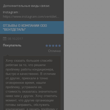
Instagram
https://www.instagram.com/ventdetal_grodno/
ОТЗЫВЫ О КОМПАНИИ ООО
"ВЕНТДЕТАЛЬ"
08.10.2017
Покупатель
Отлично
Хочу сказать большое спасибо
ребятам за то, что решили
проблему работы кондиционера,
быстро и качественно. В отличии
от других, приехали в точно
оговоренное время, нашли
проблему, устранили ее,
стоимость оказалась значительно
ниже чем у других. Хочу отметить
момент, что другие организации
готовы заправить, обслужить
кондиционер, а решить проблему с