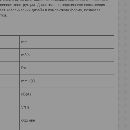
 осевая конструкция. Двигатель на подшипнике скольжения
меет классический дизайн и компактную форму, позволяя
тся.
mm
m3/h
Pa
mmH2O
dB(A)
V/Hz
обр/мин