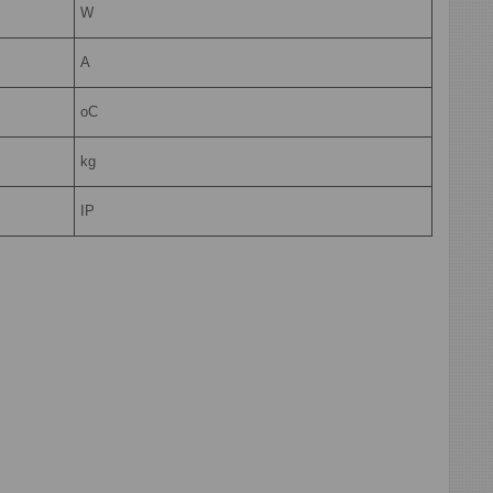
W
A
oC
kg
IP