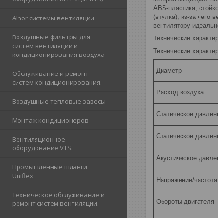
ABS-пластика, стойк
(втулка), из-за чего
Alnor cистемы вентиляции
вентилятору идеально
Воздушные фильтры для
Технические характер
систем вентиляции и
Технические характер
кондиционирования воздуха
Диаметр
Обслуживание и ремонт
систем кондиционирования.
Расход воздуха
Воздушные тепловые завесы
Статическое давлен
Монтаж кондиционеров
Статическое давлен
Вентиляционное
оборудование VTS.
Акустическое давле
Промышленные шланги
Uniflex
Напряжение/частота
Техническое обслуживание и
Обороты двигателя
ремонт систем вентиляции.