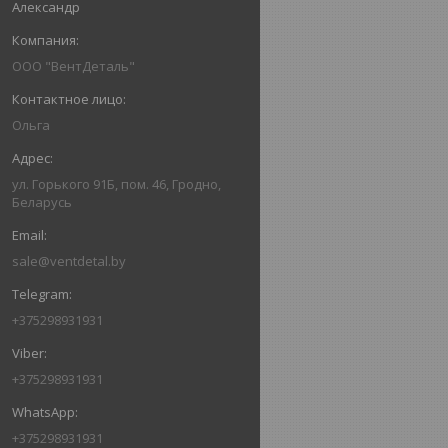
Александр
ООО "ВентДеталь"
Ольга
ул. Горького 91Б, пом. 46, Гродно,
Беларусь
sale@ventdetal.by
+375298931931
+375298931931
+375298931931