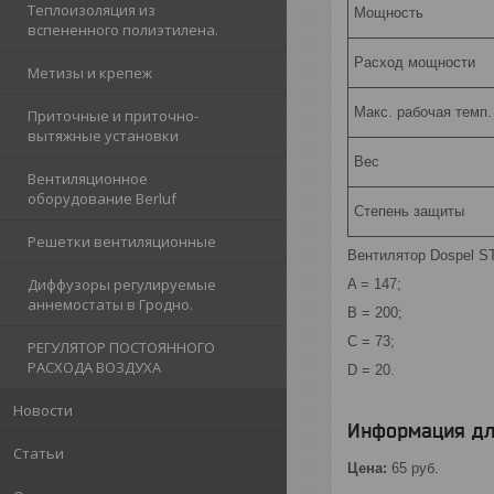
Теплоизоляция из
Мощность
вспененного полиэтилена.
Расход мощности
Метизы и крепеж
Макс. рабочая темп.
Приточные и приточно-
вытяжные установки
Вес
Вентиляционное
оборудование Berluf
Степень защиты
Решетки вентиляционные
Вентилятор Dospel S
Диффузоры регулируемые
A = 147;
аннемостаты в Гродно.
B = 200;
C = 73;
РЕГУЛЯТОР ПОСТОЯННОГО
РАСХОДА ВОЗДУХА
D = 20.
Новости
Информация дл
Статьи
Цена:
65
руб.