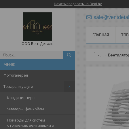
Начать продавать на Deal.by
sale@ventdetal
ГЛАВНАЯ
ТОВ
ООО ВентДеталь
...
Вентилято
Фотогалерея
Товары и услуги
Кондиционеры
Чиллеры, фанкойлы
Приводы для систем
отопления, вентиляции и