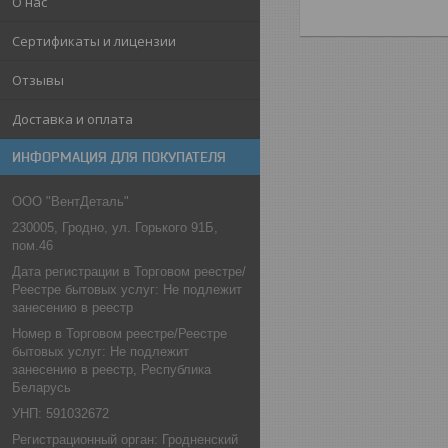
О нас
Сертификаты и лицензии
Отзывы
Доставка и оплата
ИНФОРМАЦИЯ ДЛЯ ПОКУПАТЕЛЯ
ООО "ВентДеталь"
230005, Гродно, ул. Горького 91Б,
пом.46
Дата регистрации в Торговом реестре/
Реестре бытовых услуг: Не подлежит
занесению в реестр
Номер в Торговом реестре/Реестре
бытовых услуг: Не подлежит
занесению в реестр, Республика
Беларусь
УНП: 591032672
Регистрационный орган: Гродненский