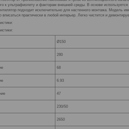
ого к ультрафиолету и факторам внешней среды. В основе используется
 вентилятор подходит исключительно для настенного монтажа. Модель и
 вписаться практически в любой интерьер. Легко чистится и демонтируе
истики:
истики:
Ø150
280
ие
68
ие
6.93
ние
47
230/50
2650