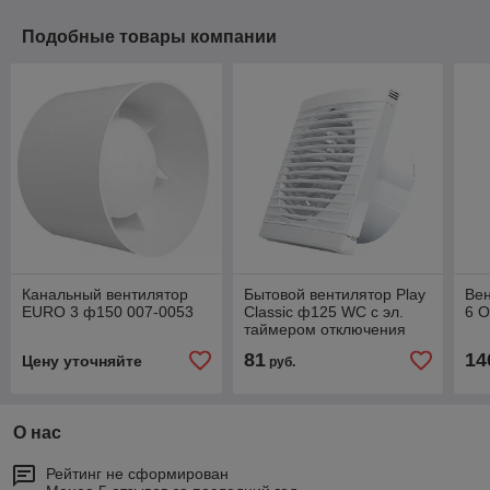
Подобные товары компании
Канальный вентилятор
Бытовой вентилятор Play
Ве
EURO 3 ф150 007-0053
Classic ф125 WС с эл.
6 O
таймером отключения
007-3615
81
14
Цену уточняйте
руб.
О нас
Рейтинг не сформирован