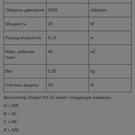
Обороты двигателя
2650
обр/мин
Мощность
20
W
Расход мощности
0,14
A
Макc. рабочая
40
oC
темп.
Bec
0,55
kg
Степень защиты
X4
IP
Вентилятор Dospel NV 15 имеет следующие размеры:
A = 148;
B = 16;
C = 69;
D = 200.