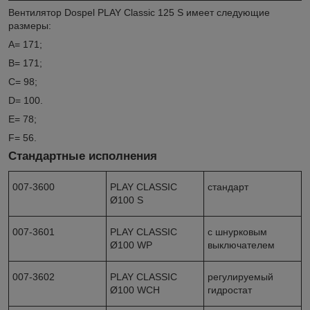
Вентилятор Dospel PLAY Classic 125 S имеет следующие
размеры:
A= 171;
B= 171;
C= 98;
D= 100.
E= 78;
F= 56.
Cтандартные исполнения
007-3600
PLAY CLASSIC
стандарт
Ø100 S
007-3601
PLAY CLASSIC
с шнурковым
Ø100 WP
выключателем
007-3602
PLAY CLASSIC
регулируемый
Ø100 WCH
гидростат