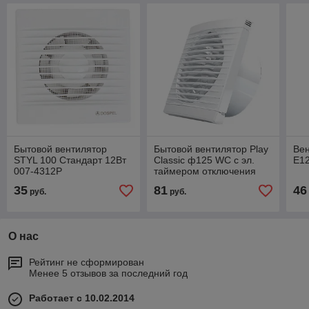
Бытовой вентилятор
Бытовой вентилятор Play
Вен
STYL 100 Стандарт 12Вт
Classic ф125 WС с эл.
E12
007-4312P
таймером отключения
007-3615
35
81
46
руб.
руб.
О нас
Рейтинг не сформирован
Менее 5 отзывов за последний год
Работает с 10.02.2014