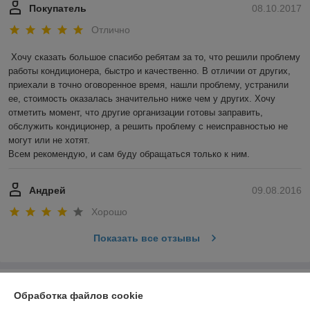
Покупатель
08.10.2017
Отлично
Хочу сказать большое спасибо ребятам за то, что решили проблему 
работы кондиционера, быстро и качественно. В отличии от других, 
приехали в точно оговоренное время, нашли проблему, устранили 
ее, стоимость оказалась значительно ниже чем у других. Хочу 
отметить момент, что другие организации готовы заправить, 
обслужить кондиционер, а решить проблему с неисправностью не 
могут или не хотят.

Всем рекомендую, и сам буду обращаться только к ним.
Андрей
09.08.2016
Хорошо
Показать все отзывы
О нас
Обработка файлов cookie