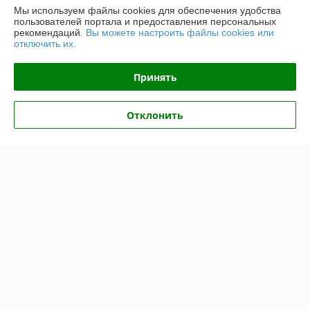
Контакты
Мы используем файлы cookies для обеспечения удобства
пользователей портала и предоставления персональных
рекомендаций.
Вы можете настроить файлы cookies или
Доставка и оплата
отключить их.
График работы
Принять
Полная версия сайта
Отклонить
Политика обработки cookies
Сайт создан на платформе Deal.by
Информация для покупателя
Юридическое лицо:
ООО "ВентДеталь"
230005, Гродно, ул. Горького 91Б, пом.46
Регистрационный номер ЕГР: 591032672
УНП: 591032672