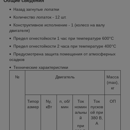
Общие сведения
Назад загнутые лопатки
Количество лопаток - 12 шт.
Конструктивное исполнение - 1 (колесо на валу
двигателя)
Предел огнестойкости 1 час при температуре 600°С
Предел огнестойкости 2 часа при температуре 400°С
Предусмотрена защита помещения от атмосферных
осадков
Технические характеристики
№
Двигатель
Масса
(max),
кг
Типор
Nу,
n, об/
Ток
Ток
ОП
азмер
кВт
мин
номин
пусков
альны
ой при
й
380 В,
А
при