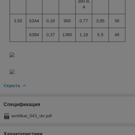
380 В,
А
3,55
63А4
0,18
900
0,77
3,85
38
63В4
0,37
1380
1,18
5,9
48
Скрыть
Спецификация
sertifikat_043_vkr.pdf
Характеристики