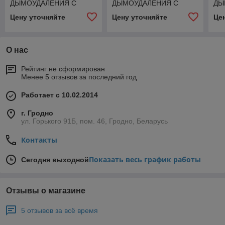
ДЫМОУДАЛЕНИЯ С
ДЫМОУДАЛЕНИЯ С
ДЫ
ВЕРТИКАЛЬНЫМ
ВЕРТИКАЛЬНЫМ
ВЕ
Цену уточняйте
Цену уточняйте
Це
ВЫБРОСОМ ВКРВВ-ДУ
ВЫБРОСОМ ВКРВВ-ДУ
ВЫ
02 №8
02 №12,5
02
О нас
Рейтинг не сформирован
Менее 5 отзывов за последний год
Работает с 10.02.2014
г. Гродно
ул. Горького 91Б, пом. 46, Гродно, Беларусь
Контакты
Показать весь график работы
Сегодня выходной
Отзывы о магазине
5 отзывов за всё время