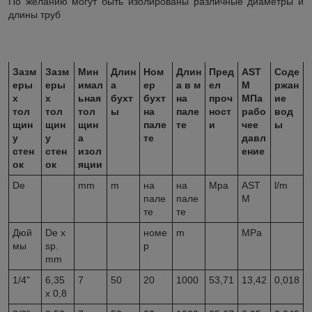
По желанию могут быть изолированы различные диаметры и
длины труб
ТРУБЫ В БУХТАХ С ИЗОЛЯЦИЕЙ FrostEn* SPLIT M1
Зазм
Зазм
Мин
Длин
Ном
Длин
Пред
AST
Соде
еры
еры
имал
а
ер
а в м
ел
M
ржан
х
х
ьная
бухт
бухт
на
проч
МПа
ие
тол
тол
тол
ы
на
пале
ност
рабо
вод
щин
щин
щин
пале
те
и
чее
ы
у
у
а
те
давл
стен
стен
изол
ение
ок
ок
яции
De
mm
m
на
на
Mpa
AST
l/m
пале
пале
M
те
те
Дюй
De x
номе
m
MPa
мы
sp.
р
mm
1/4"
6,35
7
50
20
1000
53,71
13,42
0,018
x 0,8