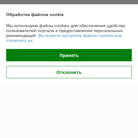
О нас
Обработка файлов cookie
Контакты
Мы используем файлы cookies для обеспечения удобства
пользователей портала и предоставления персональных
рекомендаций.
Вы можете настроить файлы cookies или
Доставка и оплата
отключить их.
График работы
Принять
Полная версия сайта
Отклонить
Политика обработки cookies
Сайт создан на платформе Deal.by
Информация для покупателя
Юридическое лицо:
ООО "ВентДеталь"
230005, Гродно, ул. Горького 91Б, пом.46