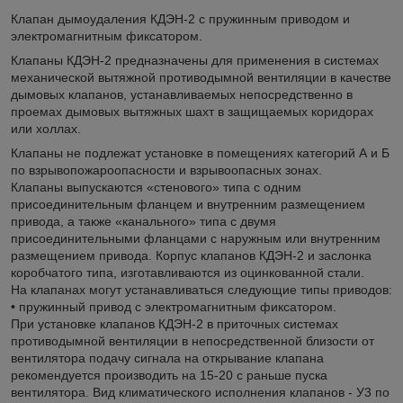
Клапан дымоудаления КДЭН-2 с пружинным приводом и
электромагнитным фиксатором.
Клапаны КДЭН-2 предназначены для применения в системах
механической вытяжной противодымной вентиляции в качестве
дымовых клапанов, устанавливаемых непосредственно в
проемах дымовых вытяжных шахт в защищаемых коридорах
или холлах.
Клапаны не подлежат установке в помещениях категорий А и Б
по взрывопожароопасности и взрывоопасных зонах.
Клапаны выпускаются «стенового» типа с одним
присоединительным фланцем и внутренним размещением
привода, а также «канального» типа с двумя
присоединительными фланцами с наружным или внутренним
размещением привода. Корпус клапанов КДЭН-2 и заслонка
коробчатого типа, изготавливаются из оцинкованной стали.
На клапанах могут устанавливаться следующие типы приводов:
• пружинный привод с электромагнитным фиксатором.
При установке клапанов КДЭН-2 в приточных системах
противодымной вентиляции в непосредственной близости от
вентилятора подачу сигнала на открывание клапана
рекомендуется производить на 15-20 с раньше пуска
вентилятора. Вид климатического исполнения клапанов - У3 по