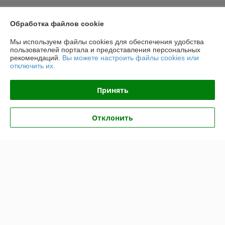
О нас
Обработка файлов cookie
Контакты
Мы используем файлы cookies для обеспечения удобства
пользователей портала и предоставления персональных
рекомендаций.
Вы можете настроить файлы cookies или
Доставка и оплата
отключить их.
График работы
Принять
Полная версия сайта
Отклонить
Политика обработки cookies
Сайт создан на платформе Deal.by
Информация для покупателя
Юридическое лицо:
ООО "ВентДеталь"
230005, Гродно, ул. Горького 91Б, пом.46