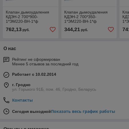
Клапан дымоудаления
Клапан дымоудаления
Кл
КДЭН-2 700*900-
КДЭН-2 700*350-
КДЭ
1*ЭМ220-ВН-1*ф
1*ЭМ220-ВН-1*ф
1*
762,13
344,21
74
руб.
руб.
О нас
Рейтинг не сформирован
Менее 5 отзывов за последний год
Работает с 10.02.2014
г. Гродно
ул. Горького 91Б, пом. 46, Гродно, Беларусь
Контакты
Показать весь график работы
Сегодня выходной