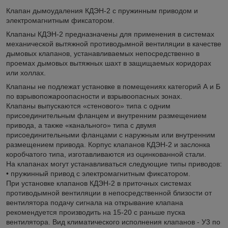
Клапан дымоудаления КДЭН-2 с пружинным приводом и
электромагнитным фиксатором.
Клапаны КДЭН-2 предназначены для применения в системах
механической вытяжной противодымной вентиляции в качестве
дымовых клапанов, устанавливаемых непосредственно в
проемах дымовых вытяжных шахт в защищаемых коридорах
или холлах.
Клапаны не подлежат установке в помещениях категорий А и Б
по взрывопожароопасности и взрывоопасных зонах.
Клапаны выпускаются «стенового» типа с одним
присоединительным фланцем и внутренним размещением
привода, а также «канального» типа с двумя
присоединительными фланцами с наружным или внутренним
размещением привода. Корпус клапанов КДЭН-2 и заслонка
коробчатого типа, изготавливаются из оцинкованной стали.
На клапанах могут устанавливаться следующие типы приводов:
• пружинный привод с электромагнитным фиксатором.
При установке клапанов КДЭН-2 в приточных системах
противодымной вентиляции в непосредственной близости от
вентилятора подачу сигнала на открывание клапана
рекомендуется производить на 15-20 с раньше пуска
вентилятора. Вид климатического исполнения клапанов - У3 по