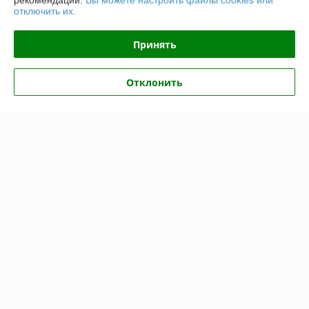
рекомендаций.
Вы можете настроить файлы cookies или
отключить их.
График работы
Принять
Полная версия сайта
Отклонить
Политика обработки cookies
Сайт создан на платформе Deal.by
Информация для покупателя
Юридическое лицо:
ООО "ВентДеталь"
230005, Гродно, ул. Горького 91Б, пом.46
Регистрационный номер ЕГР: 591032672
УНП: 591032672
Регистрационный орган: Гродненский городской исполнительный
комитет
Дата регистрации компании: 31.10.2019