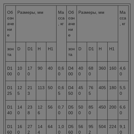
Об
Размеры, мм
Ма
Об
Размеры, мм
Ма
озн
сса
озн
сса
аче
, кг
аче
, кг
ни
ни
е
е
зон
D
D1
Н
Н1
зон
D
D1
Н
Н1
та
та
D1
10
17
90
40
0,6
D4
40
68
360
160
4,6
00
0
0
0
00
0
0
0
D1
12
21
113
50
0,6
D4
45
76
405
180
5,5
25
5
3
5
50
0
5
0
D1
14
23
12
56
0,7
D5
50
85
450
200
6,6
40
0
8
6
0
00
0
0
0
D1
16
27
14
64
1,0
D5
56
95
504
224
9,1
60
0
2
4
0
60
0
2
0