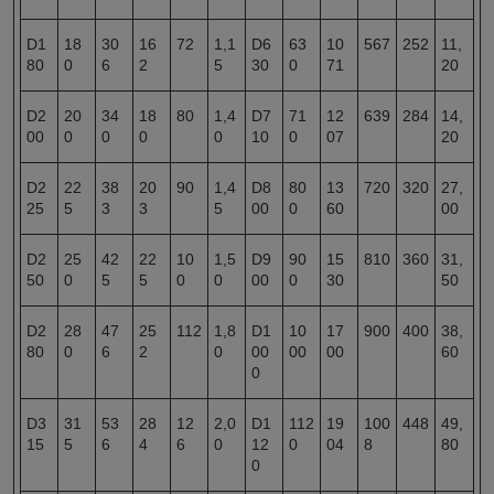
D1
18
30
16
72
1,1
D6
63
10
567
252
11,
80
0
6
2
5
30
0
71
20
D2
20
34
18
80
1,4
D7
71
12
639
284
14,
00
0
0
0
0
10
0
07
20
D2
22
38
20
90
1,4
D8
80
13
720
320
27,
25
5
3
3
5
00
0
60
00
D2
25
42
22
10
1,5
D9
90
15
810
360
31,
50
0
5
5
0
0
00
0
30
50
D2
28
47
25
112
1,8
D1
10
17
900
400
38,
80
0
6
2
0
00
00
00
60
0
D3
31
53
28
12
2,0
D1
112
19
100
448
49,
15
5
6
4
6
0
12
0
04
8
80
0