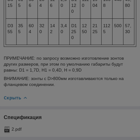
15
5
6
4
6
0
12
0
04
8
80
0
D3
35
60
32
14
3,4
D1
12
21
112
500
57,
55
5
4
0
2
0
25
50
25
5
30
0
ПРИМЕЧАНИЕ: по запросу возможно изготовление зонтов
других размеров, при этом по умолчанию габариты будут
равны: D1 = 1,7D, H1 = 0,4D, H = 0,9D
ВНИМАНИЕ: зонты с D>800мм изготавливаются только на
фланцевом соединении.
Скрыть
Спецификация
2.pdf