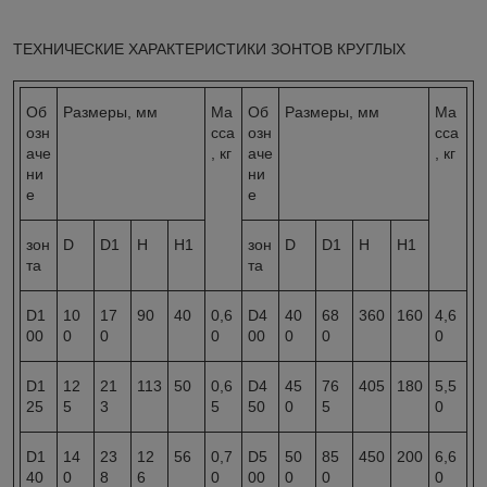
ТЕХНИЧЕСКИЕ ХАРАКТЕРИСТИКИ ЗОНТОВ КРУГЛЫХ
Об
Размеры, мм
Ма
Об
Размеры, мм
Ма
озн
сса
озн
сса
аче
, кг
аче
, кг
ни
ни
е
е
зон
D
D1
Н
Н1
зон
D
D1
Н
Н1
та
та
D1
10
17
90
40
0,6
D4
40
68
360
160
4,6
00
0
0
0
00
0
0
0
D1
12
21
113
50
0,6
D4
45
76
405
180
5,5
25
5
3
5
50
0
5
0
D1
14
23
12
56
0,7
D5
50
85
450
200
6,6
40
0
8
6
0
00
0
0
0