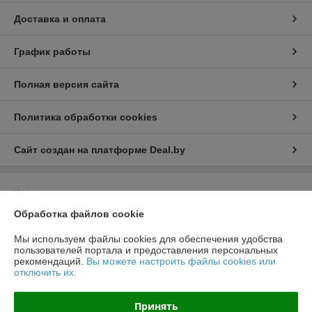
Доставка и оплата
График работы
Полная версия сайта
Политика обработки cookies
Сайт создан на платформе Deal.by
Информация для покупателя
Обработка файлов cookie
Юридическое лицо:
ООО "ВентДеталь"
230005, Гродно, ул. Горького 91Б, пом.46
Мы используем файлы cookies для обеспечения удобства
Регистрационный номер ЕГР: 591032672
пользователей портала и предоставления персональных
рекомендаций.
Вы можете настроить файлы cookies или
УНП: 591032672
отключить их.
Регистрационный орган: Гродненский городской исполнительный
комитет
Принять