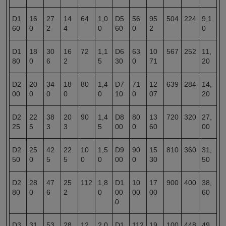
D1
16
27
14
64
1,0
D5
56
95
504
224
9,1
60
0
2
4
0
60
0
2
0
D1
18
30
16
72
1,1
D6
63
10
567
252
11,
80
0
6
2
5
30
0
71
20
D2
20
34
18
80
1,4
D7
71
12
639
284
14,
00
0
0
0
0
10
0
07
20
D2
22
38
20
90
1,4
D8
80
13
720
320
27,
25
5
3
3
5
00
0
60
00
D2
25
42
22
10
1,5
D9
90
15
810
360
31,
50
0
5
5
0
0
00
0
30
50
D2
28
47
25
112
1,8
D1
10
17
900
400
38,
80
0
6
2
0
00
00
00
60
0
D3
31
53
28
12
2,0
D1
112
19
100
448
49,