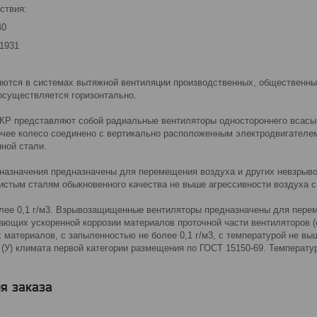
ствия:
40
1931
ются в системах вытяжной вентиляции производственных, общественных
осуществляется горизонтально.
КР представляют собой радиальные вентиляторы одностороннего всасыв
бочее колесо соединено с вертикально расположенным электродвигател
ной стали.
назначения предназначены для перемещения воздуха и других невзрывоо
истым сталям обыкновенного качества не выше агрессивности воздуха с
лее 0,1 г/м3. Взрывозащищенные вентиляторы предназначены для пере
зывающих ускоренной коррозии материалов проточной части вентиляторов 
 материалов, с запыленностью не более 0,1 г/м3, с температурой не в
(У) климата первой категории размещения по ГОСТ 15150-69. Температу
я заказа
.