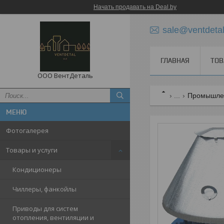
Начать продавать на Deal.by
sale@ventdetal
ГЛАВНАЯ
ТОВ
ООО ВентДеталь
...
Промышле
Фотогалерея
Товары и услуги
Кондиционеры
Чиллеры, фанкойлы
Приводы для систем
отопления, вентиляции и