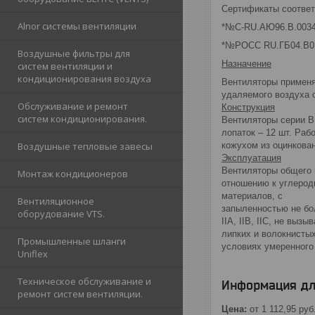
Сертификаты соответ
Alnor cистемы вентиляции
*№С-RU.АЮ96.B.003
*№РОСС RU.ГБ04.В0
Воздушные фильтры для
Назначение
систем вентиляции и
кондиционирования воздуха
Вентиляторы применя
удаляемого воздуха 
Обслуживание и ремонт
Конструкция
систем кондиционирования.
Вентиляторы серии В
лопаток – 12 шт. Ра
Воздушные тепловые завесы
кожухом из оцинкован
Эксплуатация
Вентиляторы общего 
Монтаж кондиционеров
отношению к углерод
материалов, с
Вентиляционное
запыленностью не бо
оборудование VTS.
IIA, IIВ, IIС, не вы
липких и волокнистых
Промышленные шланги
условиях умеренного 
Uniflex
Техническое обслуживание и
Информация дл
ремонт систем вентиляции.
Цена:
от 1 112,95
руб