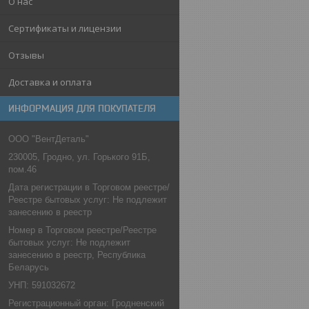
О нас
Сертификаты и лицензии
Отзывы
Доставка и оплата
ИНФОРМАЦИЯ ДЛЯ ПОКУПАТЕЛЯ
ООО "ВентДеталь"
230005, Гродно, ул. Горького 91Б,
пом.46
Дата регистрации в Торговом реестре/
Реестре бытовых услуг: Не подлежит
занесению в реестр
Номер в Торговом реестре/Реестре
бытовых услуг: Не подлежит
занесению в реестр, Республика
Беларусь
УНП: 591032672
Регистрационный орган: Гродненский