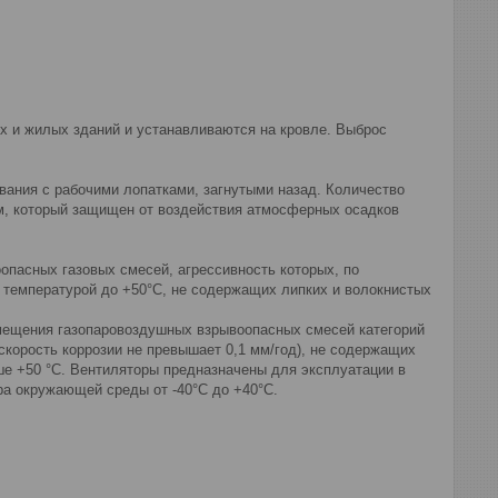
 и жилых зданий и устанавливаются на кровле. Выброс
ания с рабочими лопатками, загнутыми назад. Количество
ем, который защищен от воздействия атмосферных осадков
пасных газовых смесей, агрессивность которых, по
 температурой до +50°С, не содержащих липких и волокнистых
мещения газопаровоздушных взрывоопасных смесей категорий
(скорость коррозии не превышает 0,1 мм/год), не содержащих
ыше +50 °С. Вентиляторы предназначены для эксплуатации в
ра окружающей среды от -40°С до +40°С.