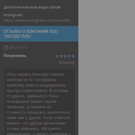
Instagram
https://www.instagram.com/ventdetal_grodno/
ОТЗЫВЫ О КОМПАНИИ ООО
"ВЕНТДЕТАЛЬ"
08.10.2017
Покупатель
Отлично
Хочу сказать большое спасибо
ребятам за то, что решили
проблему работы кондиционера,
быстро и качественно. В отличии
от других, приехали в точно
оговоренное время, нашли
проблему, устранили ее,
стоимость оказалась значительно
ниже чем у других. Хочу отметить
момент, что другие организации
готовы заправить, обслужить
кондиционер, а решить проблему с