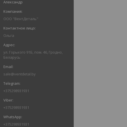
Александр
ООО "ВентДеталь"
Ольга
ул. Горького 91Б, пом. 46, Гродно,
Беларусь
sale@ventdetal.by
+375298931931
+375298931931
+375298931931