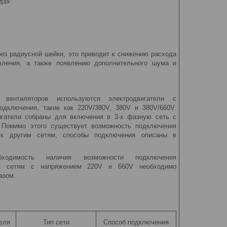
дах
ез радиусной шейки, это приводит к снижению расхода
вления, а также появлению дополнительного шума и
 вентиляторов используются электродвигатели с
одключения, такие как 220V/380V, 380V и 380V/660V.
игатели собраны для включения в 3-х фазную сеть с
 Помимо этого существует возможность подключения
й к другим сетям, способы подключения описаны в
бходимость наличия возможности подключения
 к сетям с напряжением 220V и 660V необходимо
азом.
еля
Тип сети
Способ подключения