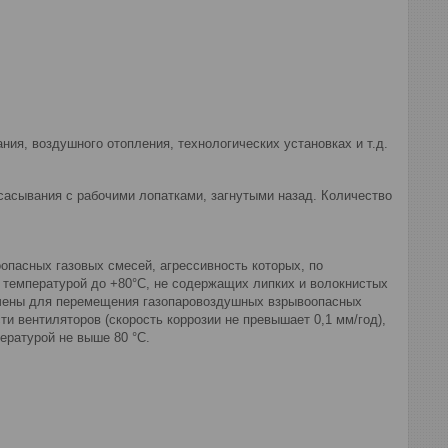
ия, воздушного отопления, технологических установках и т.д.
сасывания с рабочими лопатками, загнутыми назад. Количество
пасных газовых смесей, агрессивность которых, по
 температурой до +80°С, не содержащих липких и волокнистых
ачены для перемещения газопаровоздушных взрывоопасных
ти вентиляторов (скорость коррозии не превышает 0,1 мм/год),
ературой не выше 80 °С.