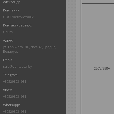
Александр
ООО "ВентДеталь"
Ольга
ул. Горького 91Б, пом. 46, Гродно,
Беларусь
sale@ventdetal.by
220V/380V
+375298931931
+375298931931
+375298931931