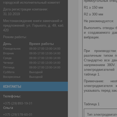
прямоугольных отво
городской исполнительный комитет
R1 ≥ 150 мм
Дата регистрации компании:
31.10.2019
R2 ≥ 300 мм
Местонахождение книги замечаний и
Не рекомендуется:
предложений: ул. Горького, д. 49, каб.
Выполнять отводы б
420
и создаваемого да
Режим работы:
вибрации.
День
Время работы
Понедельник
09:00-17:00
13:00-14:00
При производстве
Вторник
09:00-17:00
13:00-14:00
различным типом п
Среда
09:00-17:00
13:00-14:00
Стандартно все дв
Четверг
09:00-17:00
13:00-14:00
напряжением 380V.
Пятница
09:00-17:00
13:00-14:00
электродвигателе
Суббота
Выходной
таблице 1.
Воскресенье
Выходной
Примечание: нео
электродвигателя
КОНТАКТЫ
указывать перед зак
+375 (29) 893-19-31
Таблица 1
Ольга
+375 (29) 578-60-01
Тип электродвигат