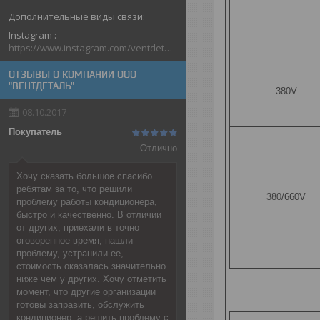
Instagram
https://www.instagram.com/ventdetal_grodno/
ОТЗЫВЫ О КОМПАНИИ ООО
"ВЕНТДЕТАЛЬ"
380V
08.10.2017
Покупатель
Отлично
Хочу сказать большое спасибо
ребятам за то, что решили
380/660V
проблему работы кондиционера,
быстро и качественно. В отличии
от других, приехали в точно
оговоренное время, нашли
проблему, устранили ее,
стоимость оказалась значительно
ниже чем у других. Хочу отметить
момент, что другие организации
готовы заправить, обслужить
кондиционер, а решить проблему с