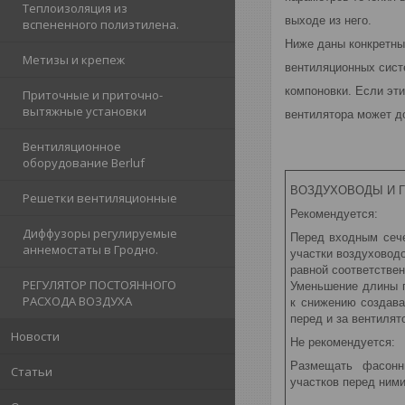
Теплоизоляция из
выходе из него.
вспененного полиэтилена.
Ниже даны конкретны
Метизы и крепеж
вентиляционных сист
компоновки. Если эт
Приточные и приточно-
вытяжные установки
вентилятора может д
Вентиляционное
оборудование Berluf
ВОЗДУХОВОДЫ И Г
Решетки вентиляционные
Рекомендуется:
Диффузоры регулируемые
Перед входным сече
аннемостаты в Гродно.
участки воздуховод
равной соответстве
РЕГУЛЯТОР ПОСТОЯННОГО
Уменьшение длины 
РАСХОДА ВОЗДУХА
к снижению создава
перед и за вентиля
Новости
Не рекомендуется:
Размещать фасонн
Статьи
участков перед ним