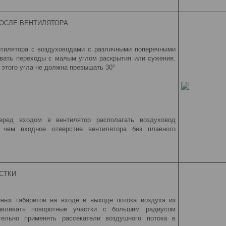
ОСЛЕ ВЕНТИЛЯТОРА
нтилятора с воздуховодами с различными поперечными
вать переходы с малым углом раскрытия или сужения.
 этого угла не должна превышать 30°
еред входом в вентилятор располагать воздуховод
 чем входное отверстие вентилятора без плавного
СТКИ
нных габаритов на входе и выходе потока воздуха из
навливать поворотные участки с большим радиусом
тельно применять рассекатели воздушного потока в