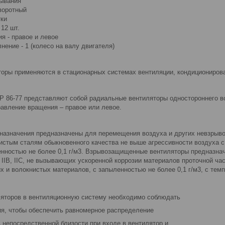
ывания
воротный
тки
 12 шт.
я - правое и левое
нение - 1 (колесо на валу двигателя)
оры применяются в стационарных системах вентиляции, кондиционирован
Р 86-77 представляют собой радиальные вентиляторы одностороннего в
равление вращения – правое или левое.
назначения предназначены для перемещения воздуха и других невзрывоо
истым сталям обыкновенного качества не выше агрессивности воздуха с
енностью не более 0,1 г/м3. Взрывозащищенные вентиляторы предназн
, IIВ, IIС, не вызывающих ускоренной коррозии материалов проточной час
 и волокнистых материалов, с запыленностью не более 0,1 г/м3, с темп
ляторов в вентиляционную систему необходимо соблюдать
я, чтобы обеспечить равномерное распределение
 непосредственной близости при входе в вентилятор и