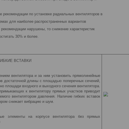
е рекомендации по установке радиальных вентиляторов в
емах для наиболее распространенных вариантов
и рекомендации нарушены, то снижение характеристик
остигать 30% и более.
ИБКИЕ ВСТАВКИ
нием вентилятора и за ним установить прямоли­нейные
ов достаточной длины с площадью поперечных сечений,
нно площади входного и выходного сечения вентилятора.
примыкающих к вентилятору прямых участков приводит
емого вентилятором давления. Наличие гибких вставок
тором снижает вибрацию и шум.
ые элементы на корпусе вентилятора без прямых
и