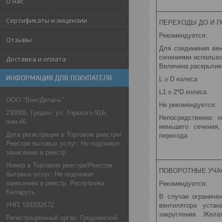
О нас
Сертификаты и лицензии
ПЕРЕХОДЫ ДО И П
Рекомендуется:
Отзывы
Для соединения ве
сечениями использо
Доставка и оплата
Величина раскрытия
ИНФОРМАЦИЯ ДЛЯ ПОКУПАТЕЛЯ
L ≥ D колеса
L1 ≥ 2*D колеса
ООО "ВентДеталь"
Не рекомендуется:
230005, Гродно, ул. Горького 91Б,
Непосредственно п
пом.46
меньшего сечения,
Дата регистрации в Торговом реестре/
перехода
Реестре бытовых услуг: Не подлежит
занесению в реестр
Номер в Торговом реестре/Реестре
ПОВОРОТНЫЕ УЧА
бытовых услуг: Не подлежит
занесению в реестр, Республика
Рекомендуется:
Беларусь
В случае ограниче
УНП: 591032672
вентилятора уста
закругления. Жела
Регистрационный орган: Гродненский