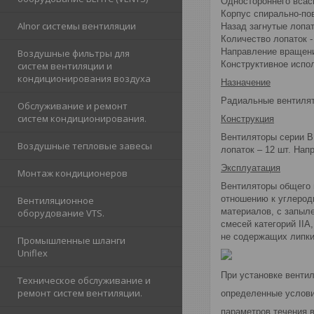
Одностороннего всас
Корпус спирально-по
Alnor cистемы вентиляции
Назад загнутые лопа
Количество лопаток -
Направление вращени
Воздушные фильтры для
Конструктивное испол
систем вентиляции и
кондиционирования воздуха
Назначение
Радиальные вентилят
Обслуживание и ремонт
систем кондиционирования.
Конструкция
Вентиляторы серии В
Воздушные тепловые завесы
лопаток – 12 шт. Нап
Эксплуатация
Монтаж кондиционеров
Вентиляторы общего 
отношению к углерод
Вентиляционное
материалов, с запыл
оборудование VTS.
смесей категорий IIA
не содержащих липких
Промышленные шланги
Uniflex
При установке венти
Техническое обслуживание и
ремонт систем вентиляции.
определенные услови
параметров течения в