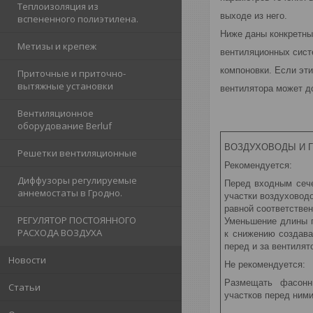
Теплоизоляция из
выходе из него.
вспененного полиэтилена.
Ниже даны конкретны
Метизы и крепеж
вентиляционных сист
компоновки. Если эт
Приточные и приточно-
вытяжные установки
вентилятора может д
Вентиляционное
оборудование Berluf
ВОЗДУХОВОДЫ И Г
Решетки вентиляционные
Рекомендуется:
Диффузоры регулируемые
Перед входным сече
аннемостаты в Гродно.
участки воздуховод
равной соответстве
РЕГУЛЯТОР ПОСТОЯННОГО
Уменьшение длины 
РАСХОДА ВОЗДУХА
к снижению создава
перед и за вентиля
Новости
Не рекомендуется:
Размещать фасонн
Статьи
участков перед ним