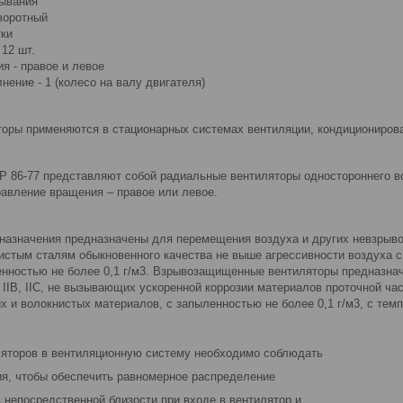
ывания
воротный
тки
 12 шт.
я - правое и левое
нение - 1 (колесо на валу двигателя)
оры применяются в стационарных системах вентиляции, кондиционирован
Р 86-77 представляют собой радиальные вентиляторы одностороннего в
равление вращения – правое или левое.
назначения предназначены для перемещения воздуха и других невзрывоо
истым сталям обыкновенного качества не выше агрессивности воздуха с
енностью не более 0,1 г/м3. Взрывозащищенные вентиляторы предназн
, IIВ, IIС, не вызывающих ускоренной коррозии материалов проточной час
 и волокнистых материалов, с запыленностью не более 0,1 г/м3, с темп
ляторов в вентиляционную систему необходимо соблюдать
я, чтобы обеспечить равномерное распределение
 непосредственной близости при входе в вентилятор и