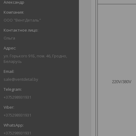
Александр
ООО "ВентДеталь"
Ольга
ул. Горького 91Б, пом. 46, Гродно,
Беларусь
sale@ventdetal.by
220V/380V
+375298931931
+375298931931
+375298931931