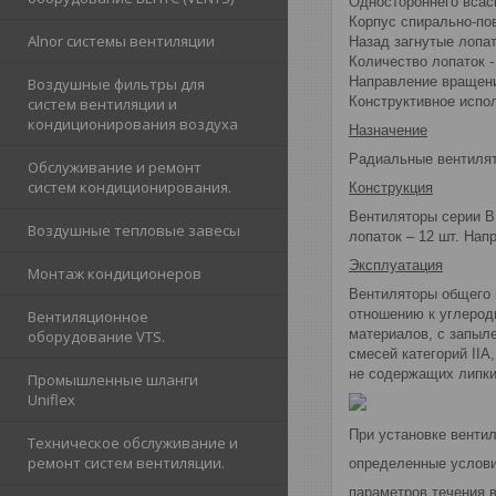
Одностороннего всас
Корпус спирально-по
Alnor cистемы вентиляции
Назад загнутые лопа
Количество лопаток -
Направление вращени
Воздушные фильтры для
Конструктивное испол
систем вентиляции и
кондиционирования воздуха
Назначение
Радиальные вентилят
Обслуживание и ремонт
систем кондиционирования.
Конструкция
Вентиляторы серии В
Воздушные тепловые завесы
лопаток – 12 шт. Нап
Эксплуатация
Монтаж кондиционеров
Вентиляторы общего 
отношению к углерод
Вентиляционное
материалов, с запыл
оборудование VTS.
смесей категорий IIA
не содержащих липких
Промышленные шланги
Uniflex
При установке венти
Техническое обслуживание и
ремонт систем вентиляции.
определенные услови
параметров течения в