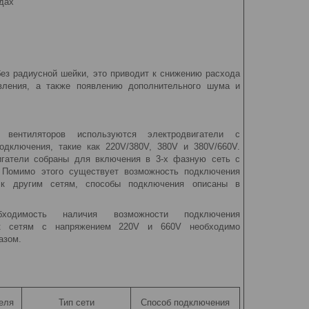
дах
ез радиусной шейки, это приводит к снижению расхода
вления, а также появлению дополнительного шума и
 вентиляторов используются электродвигатели с
одключения, такие как 220V/380V, 380V и 380V/660V.
игатели собраны для включения в 3-х фазную сеть с
 Помимо этого существует возможность подключения
й к другим сетям, способы подключения описаны в
бходимость наличия возможности подключения
 к сетям с напряжением 220V и 660V необходимо
азом.
еля
Тип сети
Способ подключения