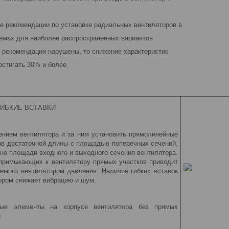
е рекомендации по установке радиальных вентиляторов в
емах для наиболее распространенных вариантов
и рекомендации нарушены, то снижение характеристик
остигать 30% и более.
ИБКИЕ ВСТАВКИ
нием вентилятора и за ним установить прямоли­нейные
ов достаточной длины с площадью поперечных сечений,
нно площади входного и выходного сечения вентилятора.
примыкающих к вентилятору прямых участков приводит
емого вентилятором давления. Наличие гибких вставок
тором снижает вибрацию и шум.
ые элементы на корпусе вентилятора без прямых
и