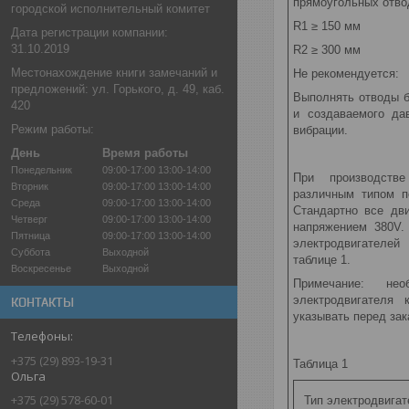
прямоугольных отво
городской исполнительный комитет
R1 ≥ 150 мм
Дата регистрации компании:
31.10.2019
R2 ≥ 300 мм
Местонахождение книги замечаний и
Не рекомендуется:
предложений: ул. Горького, д. 49, каб.
Выполнять отводы б
420
и создаваемого да
Режим работы:
вибрации.
День
Время работы
Понедельник
09:00-17:00
13:00-14:00
При производстве
Вторник
09:00-17:00
13:00-14:00
различным типом п
Среда
09:00-17:00
13:00-14:00
Стандартно все дв
Четверг
09:00-17:00
13:00-14:00
напряжением 380V.
Пятница
09:00-17:00
13:00-14:00
электродвигателе
Суббота
Выходной
таблице 1.
Воскресенье
Выходной
Примечание: нео
электродвигателя
КОНТАКТЫ
указывать перед зак
+375 (29) 893-19-31
Таблица 1
Ольга
+375 (29) 578-60-01
Тип электродвигат