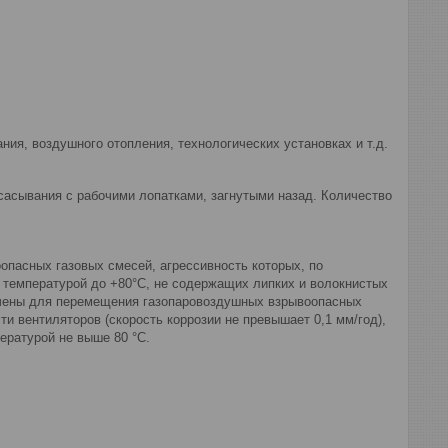
ия, воздушного отопления, технологических установках и т.д.
сасывания с рабочими лопатками, загнутыми назад. Количество
пасных газовых смесей, агрессивность которых, по
 температурой до +80°С, не содержащих липких и волокнистых
ачены для перемещения газопаровоздушных взрывоопасных
ти вентиляторов (скорость коррозии не превышает 0,1 мм/год),
ературой не выше 80 °С.