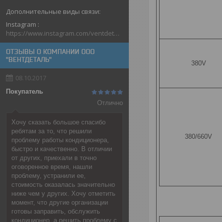
Instagram
https://www.instagram.com/ventdetal_grodno/
ОТЗЫВЫ О КОМПАНИИ ООО
"ВЕНТДЕТАЛЬ"
380V
08.10.2017
Покупатель
Отлично
Хочу сказать большое спасибо
ребятам за то, что решили
380/660V
проблему работы кондиционера,
быстро и качественно. В отличии
от других, приехали в точно
оговоренное время, нашли
проблему, устранили ее,
стоимость оказалась значительно
ниже чем у других. Хочу отметить
момент, что другие организации
готовы заправить, обслужить
кондиционер, а решить проблему с