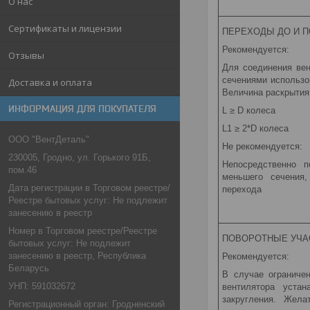
О нас
Сертификаты и лицензии
ПЕРЕХОДЫ ДО И П
Рекомендуется:
Отзывы
Для соединения ве
сечениями использо
Доставка и оплата
Величина раскрытия
ИНФОРМАЦИЯ ДЛЯ ПОКУПАТЕЛЯ
L ≥ D колеса
L1 ≥ 2*D колеса
ООО "ВентДеталь"
Не рекомендуется:
230005, Гродно, ул. Горького 91Б,
Непосредственно п
пом.46
меньшего сечения,
Дата регистрации в Торговом реестре/
перехода
Реестре бытовых услуг: Не подлежит
занесению в реестр
Номер в Торговом реестре/Реестре
ПОВОРОТНЫЕ УЧА
бытовых услуг: Не подлежит
занесению в реестр, Республика
Рекомендуется:
Беларусь
В случае ограниче
УНП: 591032672
вентилятора уста
закругления. Жела
Регистрационный орган: Гродненский