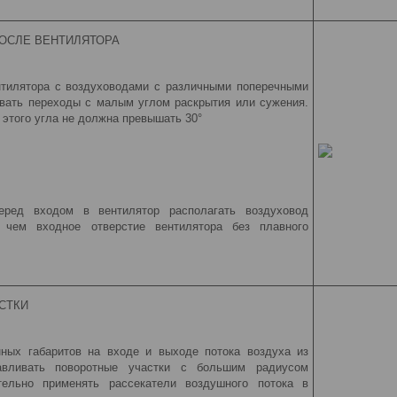
ОСЛЕ ВЕНТИЛЯТОРА
нтилятора с воздуховодами с различными поперечными
вать переходы с малым углом раскрытия или сужения.
 этого угла не должна превышать 30°
еред входом в вентилятор располагать воздуховод
 чем входное отверстие вентилятора без плавного
СТКИ
нных габаритов на входе и выходе потока воздуха из
навливать поворотные участки с большим радиусом
тельно применять рассекатели воздушного потока в