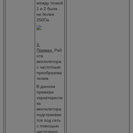
между точкой
1 и 2 была
не более
250Па.
3.
Пример.
Раб
ота
вентилятора
с частотным
преобразова
телем.
В данном
примере
характеристи
ка
вентилятора
подстраивае
тся под сеть
с помощью
частотного