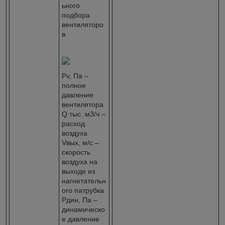
ьного
подбора
вентиляторо
в
Pv, Па –
полное
давление
вентилятора
Q тыс. м3/ч –
расход
воздуха
Vвых, м/с –
скорость
воздуха на
выходе из
нагнетательн
ого патрубка
Pдин, Па –
динамическо
е давление