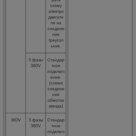
схему
электро
двигате
ля на
соедине
ние
треугол
ьник.
3 фазы
Стандар
380V
тное
подключ
ение.
(схема
соедине
ния
обмоток
звезда)
380V
3 фазы
Стандар
380V
тное
подключ