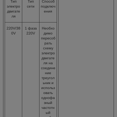
Тип
Тип
Способ
электро
сети
подключ
двигате
ения
ля
220V/38
1 фаза
Необхо
0V
220V
димо
пересоб
рать
схему
электро
двигате
ля на
соедине
ние
треугол
ьник и
использ
овать
однофа
зный
частотн
ый