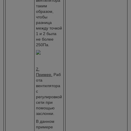
вентилятора
таким
образом,
чтобы
разница
между точкой
1 и 2 была
не более
250Па.
2.
Пример.
Раб
ота
вентилятора
с
регулировкой
сети при
помощью
заслонки.
В данном
примере