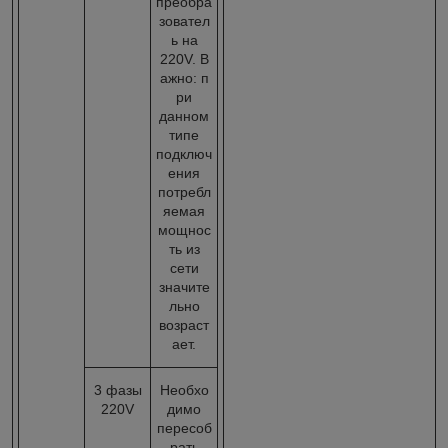
преобра
зовател
ь на
220V. В
ажно: п
ри
данном
типе
подключ
ения
потребл
яемая
мощнос
ть из
сети
значите
льно
возраст
ает.
3 фазы
Необхо
220V
димо
пересоб
рать