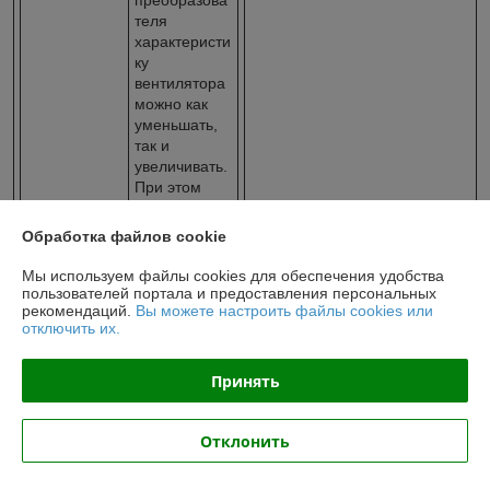
теля
характеристи
ку
вентилятора
можно как
уменьшать,
так и
увеличивать.
При этом
глубина
регулировки
Обработка файлов cookie
не должна
превышать
Мы используем файлы cookies для обеспечения удобства
300 Па вниз
пользователей портала и предоставления персональных
рекомендаций.
Вы можете настроить файлы cookies или
и 200 Па
отключить их.
вверх от
номинальной
характеристи
Принять
ки.
Также
необходимо
Отклонить
учитывать,
что при