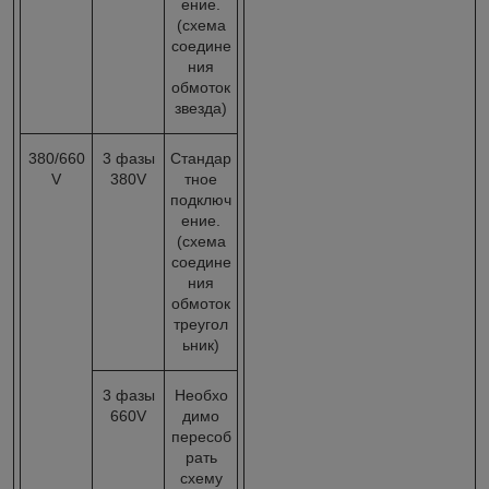
ение.
(схема
соедине
ния
обмоток
звезда)
380/660
3 фазы
Стандар
V
380V
тное
подключ
ение.
(схема
соедине
ния
обмоток
треугол
ьник)
3 фазы
Необхо
660V
димо
пересоб
рать
схему