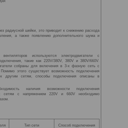
дах
ез радиусной шейки, это приводит к снижению расхода
вления, а также появлению дополнительного шума и
 вентиляторов используются электродвигатели с
одключения, такие как 220V/380V, 380V и 380V/660V.
игатели собраны для включения в 3-х фазную сеть с
 Помимо этого существует возможность подключения
й к другим сетям, способы подключения описаны в
бходимость наличия возможности подключения
 к сетям с напряжением 220V и 660V необходимо
азом.
еля
Тип сети
Способ подключения