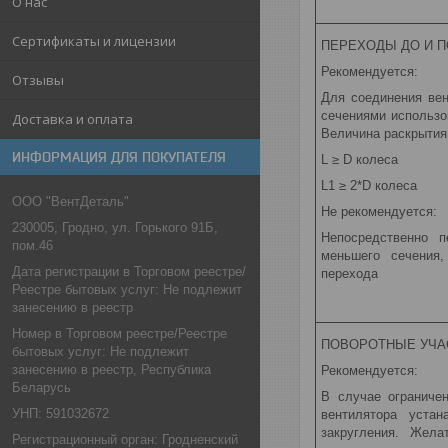
О нас
Сертификаты и лицензии
ПЕРЕХОДЫ ДО И П
Рекомендуется:
Отзывы
Для соединения ве
сечениями использо
Доставка и оплата
Величина раскрытия
ИНФОРМАЦИЯ ДЛЯ ПОКУПАТЕЛЯ
L ≥ D колеса
L1 ≥ 2*D колеса
ООО "ВентДеталь"
Не рекомендуется:
230005, Гродно, ул. Горького 91Б,
Непосредственно п
пом.46
меньшего сечения,
Дата регистрации в Торговом реестре/
перехода
Реестре бытовых услуг: Не подлежит
занесению в реестр
Номер в Торговом реестре/Реестре
ПОВОРОТНЫЕ УЧА
бытовых услуг: Не подлежит
занесению в реестр, Республика
Рекомендуется:
Беларусь
В случае ограниче
УНП: 591032672
вентилятора уста
закругления. Жела
Регистрационный орган: Гродненский