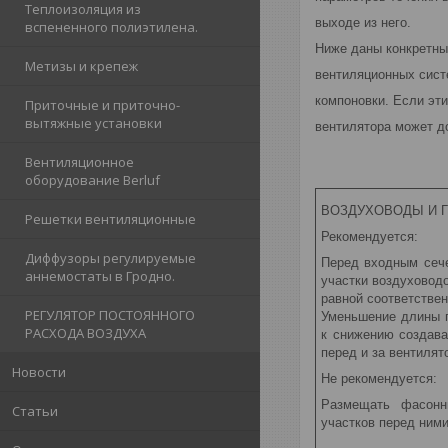
Теплоизоляция из
выходе из него.
вспененного полиэтилена.
Ниже даны конкретны
Метизы и крепеж
вентиляционных сист
компоновки. Если эт
Приточные и приточно-
вытяжные установки
вентилятора может д
Вентиляционное
оборудование Berluf
ВОЗДУХОВОДЫ И Г
Решетки вентиляционные
Рекомендуется:
Диффузоры регулируемые
Перед входным сече
аннемостаты в Гродно.
участки воздуховод
равной соответстве
РЕГУЛЯТОР ПОСТОЯННОГО
Уменьшение длины 
РАСХОДА ВОЗДУХА
к снижению создава
перед и за вентиля
Новости
Не рекомендуется:
Размещать фасонн
Статьи
участков перед ним