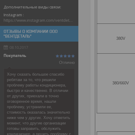
Instagram
https://www.instagram.com/ventdetal_grodno/
ОТЗЫВЫ О КОМПАНИИ ООО
"ВЕНТДЕТАЛЬ"
380V
08.10.2017
Покупатель
Отлично
Хочу сказать большое спасибо
ребятам за то, что решили
380/660V
проблему работы кондиционера,
быстро и качественно. В отличии
от других, приехали в точно
оговоренное время, нашли
проблему, устранили ее,
стоимость оказалась значительно
ниже чем у других. Хочу отметить
момент, что другие организации
готовы заправить, обслужить
кондиционер, а решить проблему с