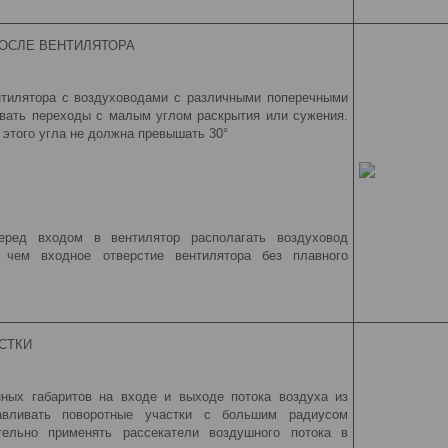
ОСЛЕ ВЕНТИЛЯТОРА
нтилятора с воздуховодами с различными поперечными
вать переходы с малым углом раскрытия или сужения.
 этого угла не должна превышать 30°
еред входом в вентилятор располагать воздуховод
 чем входное отверстие вентилятора без плавного
СТКИ
нных габаритов на входе и выходе потока воздуха из
навливать поворотные участки с большим радиусом
тельно применять рассекатели воздушного потока в