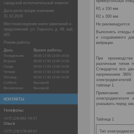
прямоугольных отво
городской исполнительный комитет
R1 ≥ 150 мм
Дата регистрации компании:
31.10.2019
R2 ≥ 300 мм
Местонахождение книги замечаний и
Не рекомендуется:
предложений: ул. Горького, д. 49, каб.
Выполнять отводы б
420
и создаваемого да
Режим работы:
вибрации.
День
Время работы
Понедельник
09:00-17:00
13:00-14:00
При производстве
Вторник
09:00-17:00
13:00-14:00
различным типом п
Среда
09:00-17:00
13:00-14:00
Стандартно все дв
Четверг
09:00-17:00
13:00-14:00
напряжением 380V.
Пятница
09:00-17:00
13:00-14:00
электродвигателе
Суббота
Выходной
таблице 1.
Воскресенье
Выходной
Примечание: нео
электродвигателя
КОНТАКТЫ
указывать перед зак
+375 (29) 893-19-31
Таблица 1
Ольга
+375 (29) 578-60-01
Тип электродвигат