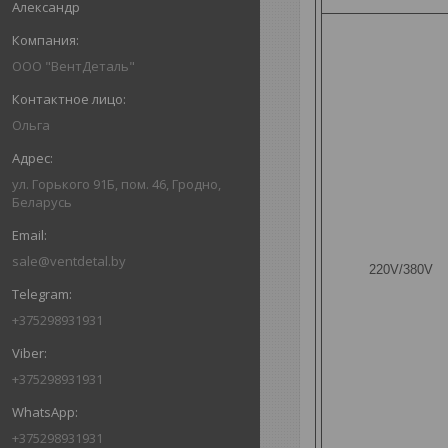
Александр
ООО "ВентДеталь"
Ольга
ул. Горького 91Б, пом. 46, Гродно,
Беларусь
sale@ventdetal.by
220V/380V
+375298931931
+375298931931
+375298931931