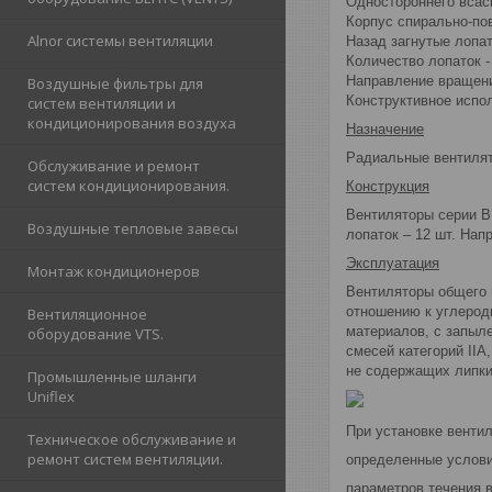
Одностороннего всас
Корпус спирально-по
Alnor cистемы вентиляции
Назад загнутые лопа
Количество лопаток -
Направление вращени
Воздушные фильтры для
Конструктивное испол
систем вентиляции и
кондиционирования воздуха
Назначение
Радиальные вентилят
Обслуживание и ремонт
систем кондиционирования.
Конструкция
Вентиляторы серии В
Воздушные тепловые завесы
лопаток – 12 шт. Нап
Эксплуатация
Монтаж кондиционеров
Вентиляторы общего 
отношению к углерод
Вентиляционное
материалов, с запыл
оборудование VTS.
смесей категорий IIA
не содержащих липких
Промышленные шланги
Uniflex
При установке венти
Техническое обслуживание и
ремонт систем вентиляции.
определенные услови
параметров течения в