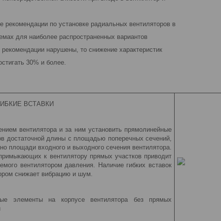
е рекомендации по установке радиальных вентиляторов в
емах для наиболее распространенных вариантов
и рекомендации нарушены, то снижение характеристик
остигать 30% и более.
ИБКИЕ ВСТАВКИ
нием вентилятора и за ним установить прямоли­нейные
ов достаточной длины с площадью поперечных сечений,
нно площади входного и выходного сечения вентилятора.
примыкающих к вентилятору прямых участков приводит
емого вентилятором давления. Наличие гибких вставок
тором снижает вибрацию и шум.
ые элементы на корпусе вентилятора без прямых
и