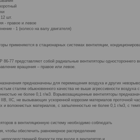
ывания
воротный
тки
 12 шт.
я - правое и левое
нение - 1 (колесо на валу двигателя)
оры применяются в стационарных системах вентиляции, кондиционирован
Р 86-77 представляют собой радиальные вентиляторы одностороннего в
равление вращения – правое или левое.
назначения предназначены для перемещения воздуха и других невзрывоо
истым сталям обыкновенного качества не выше агрессивности воздуха с
енностью не более 0,1 г/м3. Взрывозащищенные вентиляторы предназн
, IIВ, IIС, не вызывающих ускоренной коррозии материалов проточной час
 и волокнистых материалов, с запыленностью не более 0,1 г/м3, с темп
ляторов в вентиляционную систему необходимо соблюдать
я, чтобы обеспечить равномерное распределение
 непосредственной близости при входе в вентилятор и