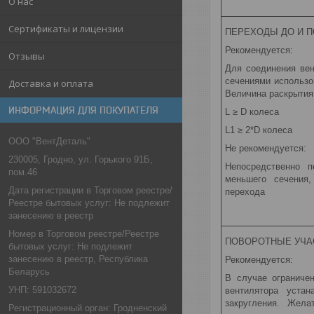
О нас
Сертификаты и лицензии
ПЕРЕХОДЫ ДО И П
Рекомендуется:
Отзывы
Для соединения ве
сечениями использо
Доставка и оплата
Величина раскрытия
ИНФОРМАЦИЯ ДЛЯ ПОКУПАТЕЛЯ
L ≥ D колеса
L1 ≥ 2*D колеса
ООО "ВентДеталь"
Не рекомендуется:
230005, Гродно, ул. Горького 91Б,
Непосредственно п
пом.46
меньшего сечения,
Дата регистрации в Торговом реестре/
перехода
Реестре бытовых услуг: Не подлежит
занесению в реестр
Номер в Торговом реестре/Реестре
ПОВОРОТНЫЕ УЧА
бытовых услуг: Не подлежит
занесению в реестр, Республика
Рекомендуется:
Беларусь
В случае ограниче
УНП: 591032672
вентилятора уста
закругления. Жела
Регистрационный орган: Гродненский