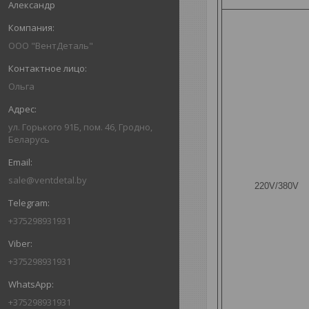
Александр
ООО "ВентДеталь"
Ольга
ул. Горького 91Б, пом. 46, Гродно,
Беларусь
sale@ventdetal.by
220V/380V
+375298931931
+375298931931
+375298931931