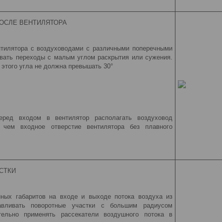
ОСЛЕ ВЕНТИЛЯТОРА
нтилятора с воздуховодами с различными поперечными
вать переходы с малым углом раскрытия или сужения.
 этого угла не должна превышать 30°
еред входом в вентилятор располагать воздуховод
 чем входное отверстие вентилятора без плавного
СТКИ
нных габаритов на входе и выходе потока воздуха из
навливать поворотные участки с большим радиусом
тельно применять рассекатели воздушного потока в