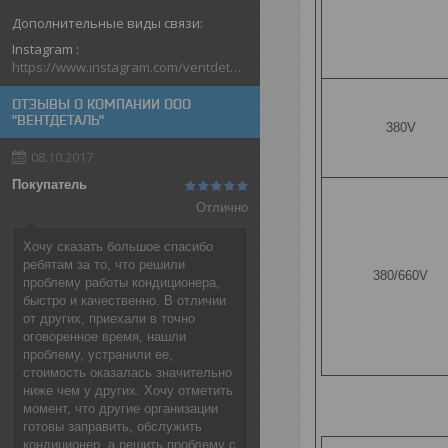
Instagram
https://www.instagram.com/ventdetal_grodno/
ОТЗЫВЫ О КОМПАНИИ ООО
"ВЕНТДЕТАЛЬ"
380V
08.10.2017
Покупатель
Отлично
Хочу сказать большое спасибо
ребятам за то, что решили
380/660V
проблему работы кондиционера,
быстро и качественно. В отличии
от других, приехали в точно
оговоренное время, нашли
проблему, устранили ее,
стоимость оказалась значительно
ниже чем у других. Хочу отметить
момент, что другие организации
готовы заправить, обслужить
кондиционер, а решить проблему с