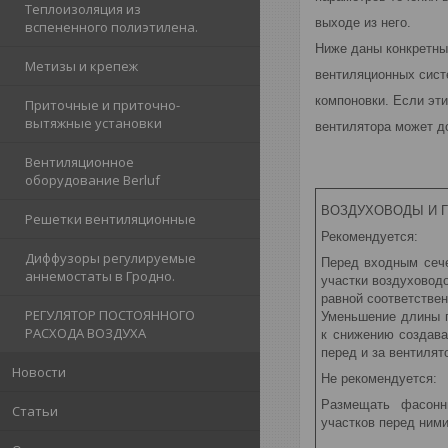
Теплоизоляция из
выходе из него.
вспененного полиэтилена.
Ниже даны конкретны
Метизы и крепеж
вентиляционных сист
компоновки. Если эт
Приточные и приточно-
вытяжные установки
вентилятора может д
Вентиляционное
оборудование Berluf
ВОЗДУХОВОДЫ И Г
Решетки вентиляционные
Рекомендуется:
Диффузоры регулируемые
Перед входным сече
аннемостаты в Гродно.
участки воздуховод
равной соответстве
РЕГУЛЯТОР ПОСТОЯННОГО
Уменьшение длины 
РАСХОДА ВОЗДУХА
к снижению создава
перед и за вентиля
Новости
Не рекомендуется:
Размещать фасонн
Статьи
участков перед ним