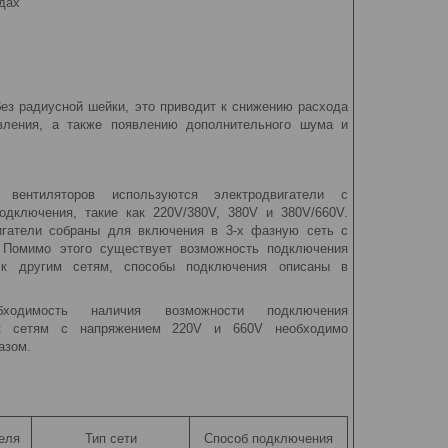
дах
ез радиусной шейки, это приводит к снижению расхода
вления, а также появлению дополнительного шума и
 вентиляторов используются электродвигатели с
одключения, такие как 220V/380V, 380V и 380V/660V.
игатели собраны для включения в 3-х фазную сеть с
 Помимо этого существует возможность подключения
й к другим сетям, способы подключения описаны в
бходимость наличия возможности подключения
 к сетям с напряжением 220V и 660V необходимо
азом.
еля
Тип сети
Способ подключения