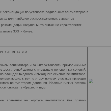
е рекомендации по установке радиальных вентиляторов в
емах для наиболее распространенных вариантов
и рекомендации нарушены, то снижение характеристик
остигать 30% и более.
ИБКИЕ ВСТАВКИ
нием вентилятора и за ним установить прямоли­нейные
ов достаточной длины с площадью поперечных сечений,
нно площади входного и выходного сечения вентилятора.
примыкающих к вентилятору прямых участков приводит
емого вентилятором давления. Наличие гибких вставок
тором снижает вибрацию и шум.
ые элементы на корпусе вентилятора без прямых
и