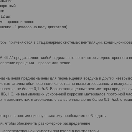
ывания
воротный
тки
 12 шт.
я - правое и левое
нение - 1 (колесо на валу двигателя)
оры применяются в стационарных системах вентиляции, кондиционирован
Р 86-77 представляют собой радиальные вентиляторы одностороннего в
равление вращения – правое или левое.
назначения предназначены для перемещения воздуха и других невзрывоо
истым сталям обыкновенного качества не выше агрессивности воздуха с
енностью не более 0,1 г/м3. Взрывозащищенные вентиляторы предназн
, IIВ, IIС, не вызывающих ускоренной коррозии материалов проточной час
 и волокнистых материалов, с запыленностью не более 0,1 г/м3, с темп
ляторов в вентиляционную систему необходимо соблюдать
я, чтобы обеспечить равномерное распределение
 непосредственной близости при входе в вентилятор и