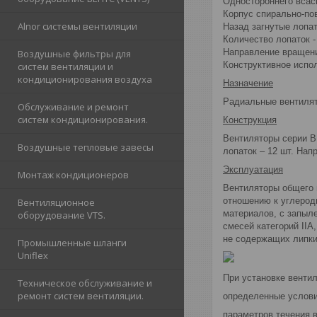
Одностороннего всас
Корпус спирально-по
Alnor cистемы вентиляции
Назад загнутые лопа
Количество лопаток -
Направление вращени
Воздушные фильтры для
Конструктивное испол
систем вентиляции и
кондиционирования воздуха
Назначение
Радиальные вентилят
Обслуживание и ремонт
систем кондиционирования.
Конструкция
Вентиляторы серии В
Воздушные тепловые завесы
лопаток – 12 шт. Нап
Эксплуатация
Монтаж кондиционеров
Вентиляторы общего 
отношению к углерод
Вентиляционное
материалов, с запыл
оборудование VTS.
смесей категорий IIA
не содержащих липких
Промышленные шланги
Uniflex
При установке венти
Техническое обслуживание и
ремонт систем вентиляции.
определенные услови
параметров течения в