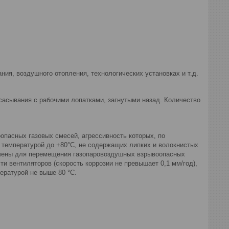
ия, воздушного отопления, технологических установках и т.д.
сасывания с рабочими лопатками, загнутыми назад. Количество
пасных газовых смесей, агрессивность которых, по
 температурой до +80°С, не содержащих липких и волокнистых
ачены для перемещения газопаровоздушных взрывоопасных
ти вентиляторов (скорость коррозии не превышает 0,1 мм/год),
ературой не выше 80 °С.