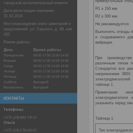
прямоугольных отво
городской исполнительный комитет
R1 ≥ 150 мм
Дата регистрации компании:
31.10.2019
R2 ≥ 300 мм
Местонахождение книги замечаний и
Не рекомендуется:
предложений: ул. Горького, д. 49, каб.
Выполнять отводы б
420
и создаваемого да
Режим работы:
вибрации.
День
Время работы
Понедельник
09:00-17:00
13:00-14:00
При производстве
Вторник
09:00-17:00
13:00-14:00
различным типом п
Среда
09:00-17:00
13:00-14:00
Стандартно все дв
Четверг
09:00-17:00
13:00-14:00
напряжением 380V.
Пятница
09:00-17:00
13:00-14:00
электродвигателе
Суббота
Выходной
таблице 1.
Воскресенье
Выходной
Примечание: нео
электродвигателя
КОНТАКТЫ
указывать перед зак
+375 (29) 893-19-31
Таблица 1
Ольга
+375 (29) 578-60-01
Тип электродвигат