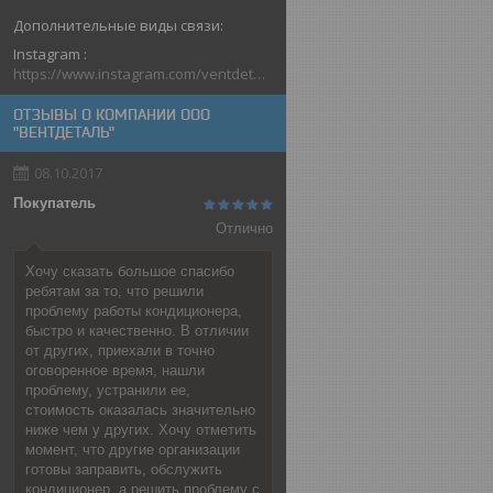
Instagram
https://www.instagram.com/ventdetal_grodno/
ОТЗЫВЫ О КОМПАНИИ ООО
"ВЕНТДЕТАЛЬ"
08.10.2017
Покупатель
Отлично
Хочу сказать большое спасибо
ребятам за то, что решили
проблему работы кондиционера,
быстро и качественно. В отличии
от других, приехали в точно
оговоренное время, нашли
проблему, устранили ее,
стоимость оказалась значительно
ниже чем у других. Хочу отметить
момент, что другие организации
готовы заправить, обслужить
кондиционер, а решить проблему с