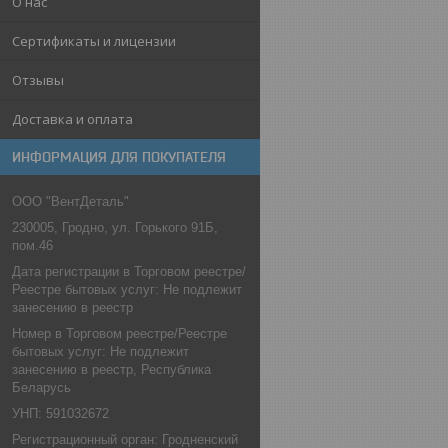
О нас
Сертификаты и лицензии
Отзывы
Доставка и оплата
ИНФОРМАЦИЯ ДЛЯ ПОКУПАТЕЛЯ
ООО "ВентДеталь"
230005, Гродно, ул. Горького 91Б,
пом.46
Дата регистрации в Торговом реестре/
Реестре бытовых услуг: Не подлежит
занесению в реестр
Номер в Торговом реестре/Реестре
бытовых услуг: Не подлежит
занесению в реестр, Республика
Беларусь
УНП: 591032672
Регистрационный орган: Гродненский