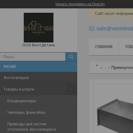
Начать продавать на Deal.by
Сайт носит информац
sale@ventdetal
ООО ВентДеталь
ГЛАВНАЯ
ТОВ
...
Прямоугол
Фотогалерея
Товары и услуги
Кондиционеры
Чиллеры, фанкойлы
Приводы для систем
отопления, вентиляции и