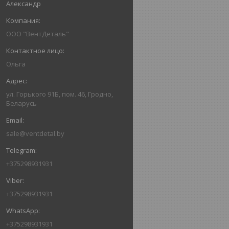
Александр
ООО "ВентДеталь"
Ольга
ул. Горького 91Б, пом. 46, Гродно,
Беларусь
sale@ventdetal.by
+375298931931
+375298931931
+375298931931