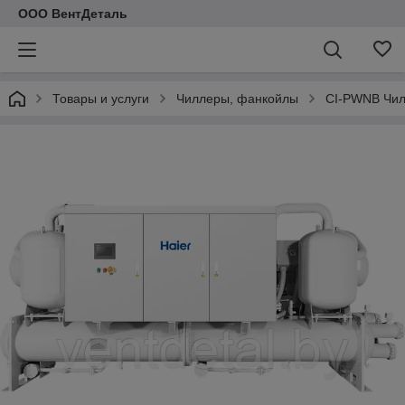
ООО ВентДеталь
Товары и услуги
Чиллеры, фанкойлы
CI-PWNB Чил