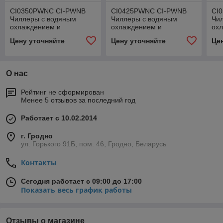
CI0350PWNС CI-PWNB
CI0425PWNС CI-PWNB
CI
Чиллеры с водяным
Чиллеры с водяным
Чи
охлаждением и
охлаждением и
ох
винтовыми
винтовыми
ви
Цену уточняйте
Цену уточняйте
Це
компрессорами
компрессорами
ко
О нас
Рейтинг не сформирован
Менее 5 отзывов за последний год
Работает с 10.02.2014
г. Гродно
ул. Горького 91Б, пом. 46, Гродно, Беларусь
Контакты
Сегодня работает с 09:00 до 17:00
Показать весь график работы
Отзывы о магазине