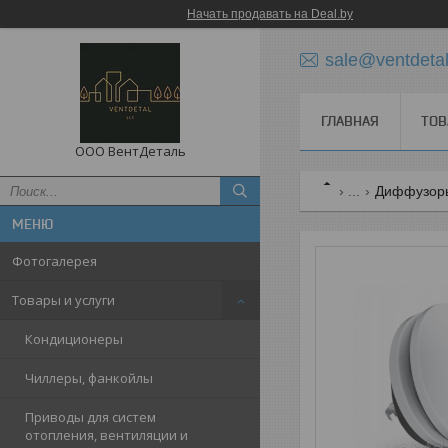
Начать продавать на Deal.by
sale@ventdetal
ГЛАВНАЯ
ТОВ
ООО ВентДеталь
...
Диффузоры
Фотогалерея
Товары и услуги
Кондиционеры
Чиллеры, фанкойлы
Приводы для систем
отопления, вентиляции и