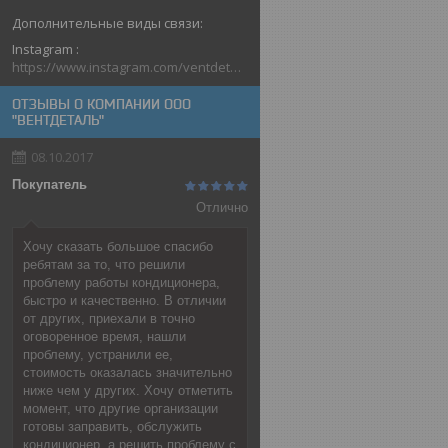
Instagram
https://www.instagram.com/ventdetal_grodno/
ОТЗЫВЫ О КОМПАНИИ ООО
"ВЕНТДЕТАЛЬ"
08.10.2017
Покупатель
Отлично
Хочу сказать большое спасибо
ребятам за то, что решили
проблему работы кондиционера,
быстро и качественно. В отличии
от других, приехали в точно
оговоренное время, нашли
проблему, устранили ее,
стоимость оказалась значительно
ниже чем у других. Хочу отметить
момент, что другие организации
готовы заправить, обслужить
кондиционер, а решить проблему с