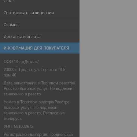
О нас
Сертификаты и лицензии
Отзывы
Доставка и оплата
ИНФОРМАЦИЯ ДЛЯ ПОКУПАТЕЛЯ
ООО "ВентДеталь"
230005, Гродно, ул. Горького 91Б,
пом.46
Дата регистрации в Торговом реестре/
Реестре бытовых услуг: Не подлежит
занесению в реестр
Номер в Торговом реестре/Реестре
бытовых услуг: Не подлежит
занесению в реестр, Республика
Беларусь
УНП: 591032672
Регистрационный орган: Гродненский