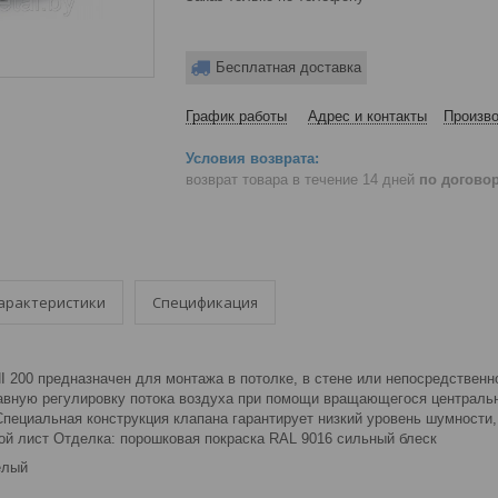
Бесплатная доставка
График работы
Адрес и контакты
Произво
возврат товара в течение 14 дней
по догово
арактеристики
Спецификация
I 200 предназначен для монтажа в потолке, в стене или непосредствен
авную регулировку потока воздуха при помощи вращающегося централь
пециальная конструкция клапана гарантирует низкий уровень шумности, 
ой лист Отделка: порошковая покраска RAL 9016 сильный блеск
елый