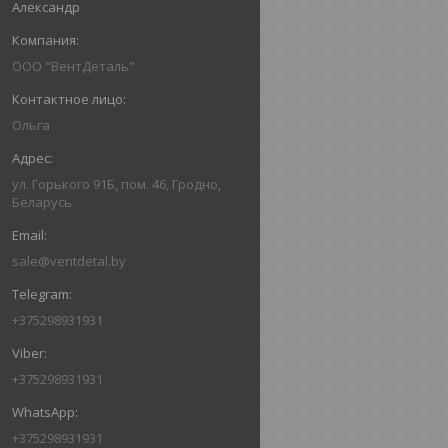
Александр
ООО "ВентДеталь"
Ольга
ул. Горького 91Б, пом. 46, Гродно,
Беларусь
sale@ventdetal.by
+375298931931
+375298931931
+375298931931