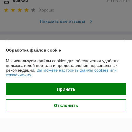
Андрей
09.08.2016
Хорошо
Показать все отзывы
О нас
Обработка файлов cookie
Контакты
Мы используем файлы cookies для обеспечения удобства
пользователей портала и предоставления персональных
Доставка и оплата
рекомендаций.
Вы можете настроить файлы cookies или
отключить их.
График работы
Принять
Полная версия сайта
Отклонить
Политика обработки cookies
Сайт создан на платформе Deal.by