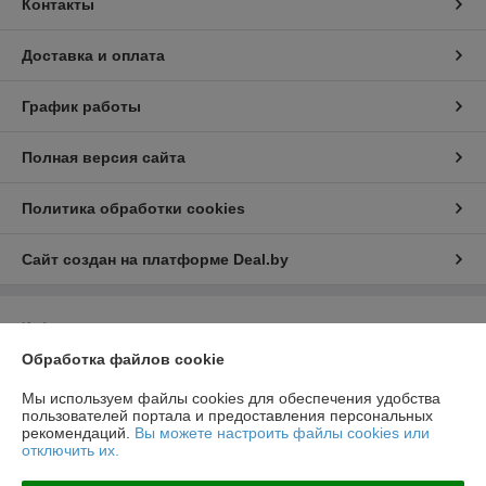
Контакты
Доставка и оплата
График работы
Полная версия сайта
Политика обработки cookies
Сайт создан на платформе Deal.by
Информация для покупателя
Обработка файлов cookie
Юридическое лицо:
ООО "ВентДеталь"
230005, Гродно, ул. Горького 91Б, пом.46
Мы используем файлы cookies для обеспечения удобства
Регистрационный номер ЕГР: 591032672
пользователей портала и предоставления персональных
рекомендаций.
Вы можете настроить файлы cookies или
УНП: 591032672
отключить их.
Регистрационный орган: Гродненский городской исполнительный