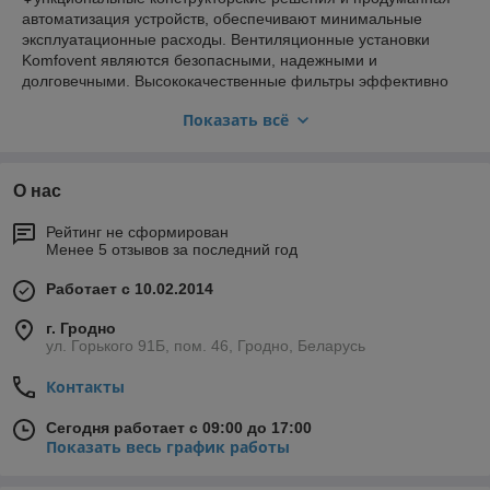
автоматизация устройств, обеспечивают минимальные
эксплуатационные расходы. Вентиляционные установки
Komfovent являются безопасными, надежными и
долговечными. Высококачественные фильтры эффективно
удаляют из помещения вредные вещества, пыль, поэтому
Показать всё
эта техника отлично подойдет людям страдающим от
аллергии.
Установки серии REGO имеют производительность от 170 до
О нас
8000 м3/час и эффективность до 89%.
Установки серии RECU имеют производительность от 220 до
Рейтинг не сформирован
8000 м3/час и эффективность до 65%.
Менее 5 отзывов за последний год
Работает с 10.02.2014
г. Гродно
ул. Горького 91Б, пом. 46, Гродно, Беларусь
Контакты
Сегодня работает с 09:00 до 17:00
Показать весь график работы