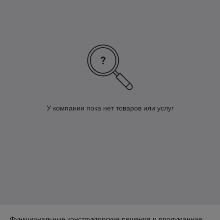
высоким качеством, удобством монтажа, экологичностью и
простотой обслуживания.
Купить оборудование для вентиляции и кондиционирования
воздуха Komfovent в Гродно можно в компании
ДельтаКлимат.
Получить консультацию можно по телефону: +375295786001,
+375256336001, факс: +375 17 312-42-27.
У компании пока нет товаров или услуг
Функциональные конструкторские решения и продуманная