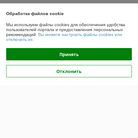
Обработка файлов cookie
О нас
Мы используем файлы cookies для обеспечения удобства
пользователей портала и предоставления персональных
Контакты
рекомендаций.
Вы можете настроить файлы cookies или
отключить их.
Доставка и оплата
Принять
График работы
Отклонить
Полная версия сайта
Политика обработки cookies
Сайт создан на платформе Deal.by
Информация для покупателя
Юридическое лицо:
ООО "ВентДеталь"
230005, Гродно, ул. Горького 91Б, пом.46