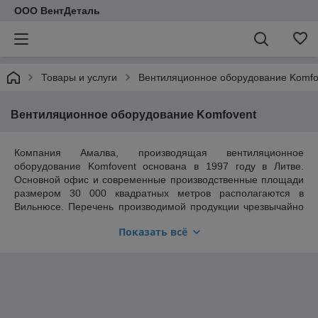
ООО ВентДеталь
Товары и услуги
Вентиляционное оборудование Komfo
Вентиляционное оборудование Komfovent
Компания Амалва, производящая вентиляционное
оборудование Komfovent основана в 1997 году в Литве.
Основной офис и современные производственные площади
размером 30 000 квадратных метров располагаются в
Вильнюсе. Перечень производимой продукции чрезвычайно
велик, в него входят компактные вентиляционные установки
Показать всё
с теплоутилизаторами Kompakt и Domekt, приточно-
вытяжные установки с рекуперацией тепла Verso и Klasik,
вентиляционные агрегаты для чистых помещений,
огнезащитные и дымоудаляющие клапаны, калориферы,
шумоглушители, воздуховоды и элементы вентиляционных
систем. На нашем сайте размещен каталог Komfovent. Все
вентиляционное оборудование Komfovent отличается