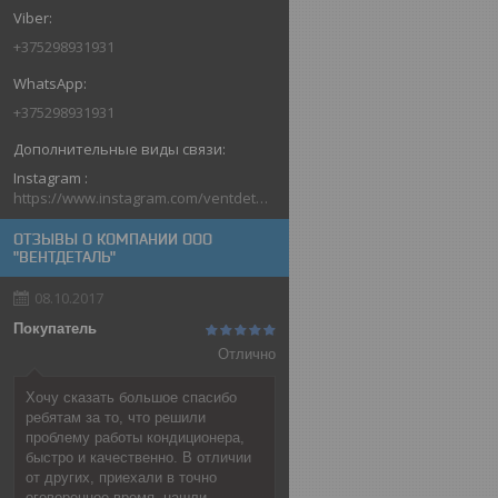
+375298931931
+375298931931
Instagram
https://www.instagram.com/ventdetal_grodno/
ОТЗЫВЫ О КОМПАНИИ ООО
"ВЕНТДЕТАЛЬ"
08.10.2017
Покупатель
Отлично
Хочу сказать большое спасибо
ребятам за то, что решили
проблему работы кондиционера,
быстро и качественно. В отличии
от других, приехали в точно
оговоренное время, нашли