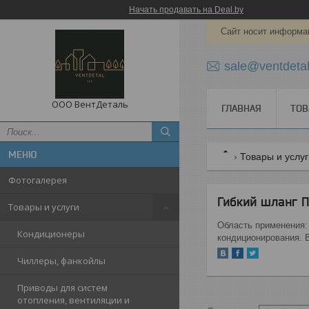
Начать продавать на Deal.by
Сайт носит информац
sale@ventdetal
ООО ВентДеталь
ГЛАВНАЯ
ТОВ
Товары и услу
Фотогалерея
Гибкий шланг П
Товары и услуги
Область применения:
Кондиционеры
кондиционирования. В
Чиллеры, фанкойлы
Приводы для систем
отопления, вентиляции и