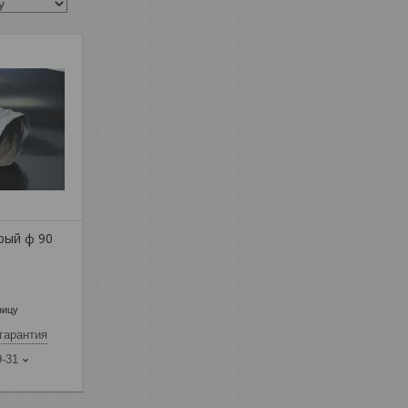
рый ф 90
ницу
гарантия
9-31