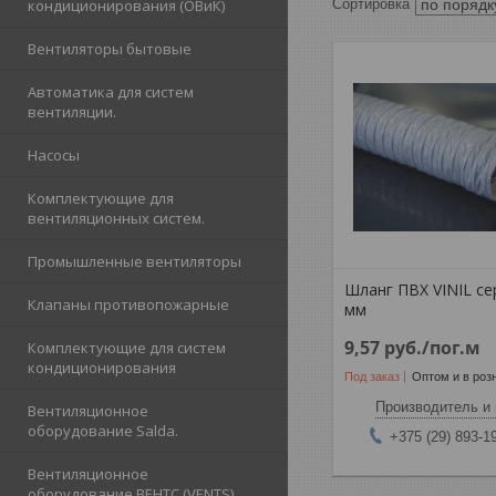
кондиционирования (ОВиК)
Вентиляторы бытовые
Автоматика для систем
вентиляции.
Насосы
Комплектующие для
вентиляционных систем.
Промышленные вентиляторы
Шланг ПВХ VINIL се
Клапаны противопожарные
мм
9,57
руб.
/пог.м
Комплектующие для систем
кондиционирования
Под заказ
Оптом и в роз
Производитель и 
Вентиляционное
оборудование Salda.
+375 (29) 893-1
Вентиляционное
оборудование ВЕНТС (VENTS)