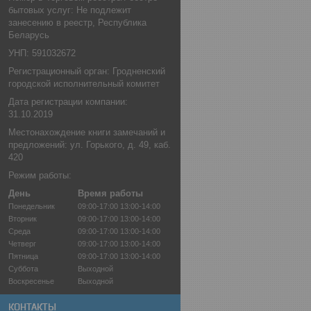
бытовых услуг: Не подлежит
занесению в реестр, Республика
Беларусь
УНП: 591032672
Регистрационный орган: Гродненский
городской исполнительный комитет
Дата регистрации компании:
31.10.2019
Местонахождение книги замечаний и
предложений: ул. Горького, д. 49, каб.
420
Режим работы:
День
Время работы
Понедельник
09:00-17:00
13:00-14:00
Вторник
09:00-17:00
13:00-14:00
Среда
09:00-17:00
13:00-14:00
Четверг
09:00-17:00
13:00-14:00
Пятница
09:00-17:00
13:00-14:00
Суббота
Выходной
Воскресенье
Выходной
КОНТАКТЫ