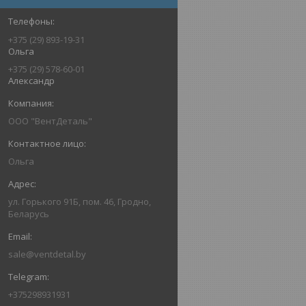
+375 (29) 893-19-31
Ольга
+375 (29) 578-60-01
Александр
ООО "ВентДеталь"
Ольга
ул. Горького 91Б, пом. 46, Гродно,
Беларусь
sale@ventdetal.by
+375298931931